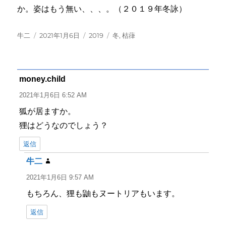
か。姿はもう無い、、、。（２０１９年冬詠）
投
投
カ
タ
牛二
2021年1月6日
2019
冬
,
枯葎
稿
稿
テ
グ
者
日:
ゴ
リ
ー
money.child
よ
り:
2021年1月6日 6:52 AM
狐が居ますか。
狸はどうなのでしょう？
返信
牛二
よ
り:
2021年1月6日 9:57 AM
もちろん、狸も鼬もヌートリアもいます。
返信