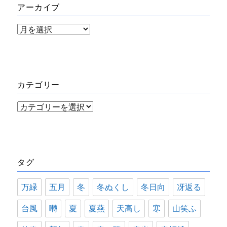
アーカイブ
ア
ー
カ
イ
カテゴリー
ブ
カ
テ
ゴ
リ
タグ
ー
万緑
五月
冬
冬ぬくし
冬日向
冴返る
台風
囀
夏
夏燕
天高し
寒
山笑ふ