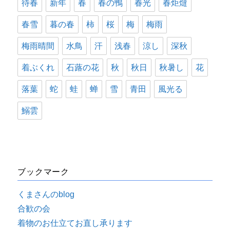
待春
新年
春
春の鴨
春光
春炬燵
春雪
暮の春
柿
桜
梅
梅雨
梅雨晴間
水鳥
汗
浅春
涼し
深秋
着ぶくれ
石蕗の花
秋
秋日
秋暑し
花
落葉
蛇
蛙
蝉
雪
青田
風光る
鰯雲
ブックマーク
くまさんのblog
合歓の会
着物のお仕立てお直し承ります