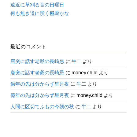
遠近に草刈る音の日曜日
何も無き道に躓く極暑かな
最近のコメント
唐突に話す老爺の長崎忌
に
牛二
より
唐突に話す老爺の長崎忌
に
money.child
より
億年の先は分からず星月夜
に
牛二
より
億年の先は分からず星月夜
に
money.child
より
人間に区切てふもの今朝の秋
に
牛二
より