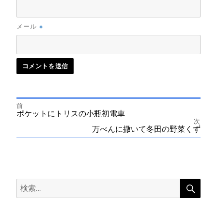
※
メール
前
投
前
ポケットにトリスの小瓶初電車
の
次
投
次
万べんに撒いて冬田の野菜くず
稿
稿:
の
投
ナ
稿:
ビ
検
検
索
ゲ
索:
ー