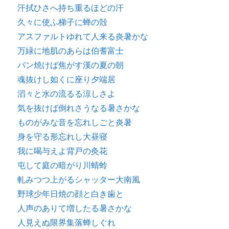
汗拭ひさへ持ち重るほどの汗
久々に使ふ梯子に蝉の殻
アスファルトゆれて人来る炎暑かな
万緑に地肌のあらは伯耆富士
パン焼けば焦がす漢の夏の朝
魂抜けし如くに座り夕端居
滔々と水の流るる涼しさよ
気を抜けば倒れさうなる暑さかな
ものがみな音を忘れしごと炎暑
身を守る形忘れし大昼寝
我に喝与えよ背戸の灸花
屯して庭の暗がり川蜻蛉
軋みつつ上がるシャッター大南風
野球少年日焼の顔と白き歯と
人声のありて増したる暑さかな
人見えぬ限界集落蝉しぐれ