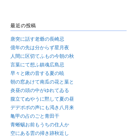
最近の投稿
唐突に話す老爺の長崎忌
億年の先は分からず星月夜
人間に区切てふもの今朝の秋
言葉にて想ふ鎮魂広島忌
早々と鍬の音する夏の暁
朝の窓あけて南瓜の花と葉と
炎昼の頭の中がゆれてゐる
腹立てぬやうに黙して夏の昼
デデポポの声にも渇き八月来
亀甲の占のごと青田干
青蜥蜴お前もうちの住人か
空にある雲の掃き跡秋近し