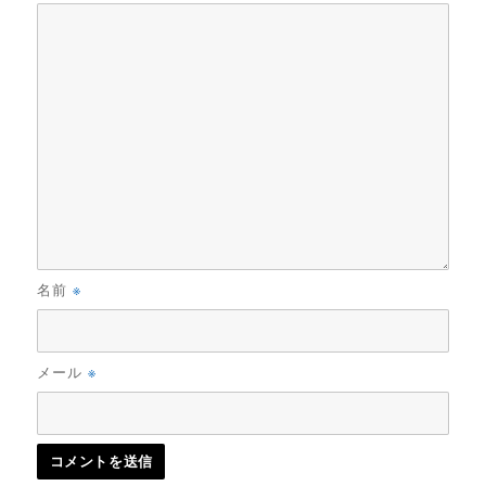
※
名前
※
メール