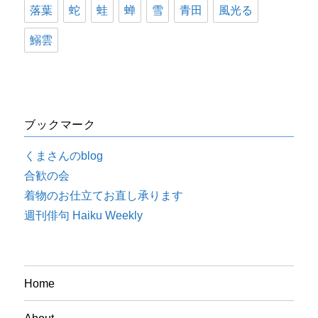
落葉
蛇
蛙
蝉
雪
青田
風光る
鰯雲
ブックマーク
くまさんのblog
合歓の会
着物のお仕立てお直し承ります
週刊俳句 Haiku Weekly
Home