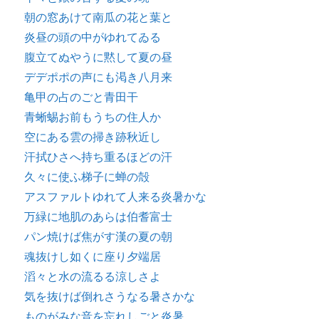
朝の窓あけて南瓜の花と葉と
炎昼の頭の中がゆれてゐる
腹立てぬやうに黙して夏の昼
デデポポの声にも渇き八月来
亀甲の占のごと青田干
青蜥蜴お前もうちの住人か
空にある雲の掃き跡秋近し
汗拭ひさへ持ち重るほどの汗
久々に使ふ梯子に蝉の殻
アスファルトゆれて人来る炎暑かな
万緑に地肌のあらは伯耆富士
パン焼けば焦がす漢の夏の朝
魂抜けし如くに座り夕端居
滔々と水の流るる涼しさよ
気を抜けば倒れさうなる暑さかな
ものがみな音を忘れしごと炎暑