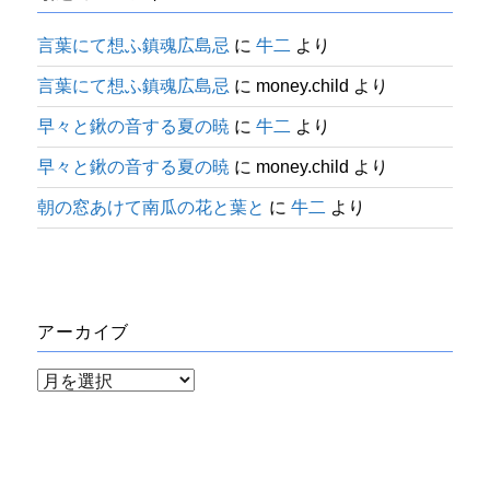
言葉にて想ふ鎮魂広島忌
に
牛二
より
言葉にて想ふ鎮魂広島忌
に
money.child
より
早々と鍬の音する夏の暁
に
牛二
より
早々と鍬の音する夏の暁
に
money.child
より
朝の窓あけて南瓜の花と葉と
に
牛二
より
アーカイブ
ア
ー
カ
イ