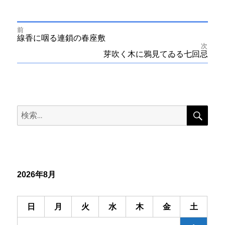
前
投
前
線香に咽る連鎖の春座敷
の
次
投
次
芽吹く木に鴉見てゐる七回忌
稿
稿:
の
投
ナ
稿:
ビ
検
検
索
ゲ
索:
ー
シ
2026年8月
ョ
ン
日
月
火
水
木
金
土