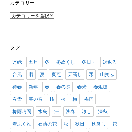
カテゴリー
ブ
カ
テ
ゴ
リ
タグ
ー
万緑
五月
冬
冬ぬくし
冬日向
冴返る
台風
囀
夏
夏燕
天高し
寒
山笑ふ
待春
新年
春
春の鴨
春光
春炬燵
春雪
暮の春
柿
桜
梅
梅雨
梅雨晴間
水鳥
汗
浅春
涼し
深秋
着ぶくれ
石蕗の花
秋
秋日
秋暑し
花