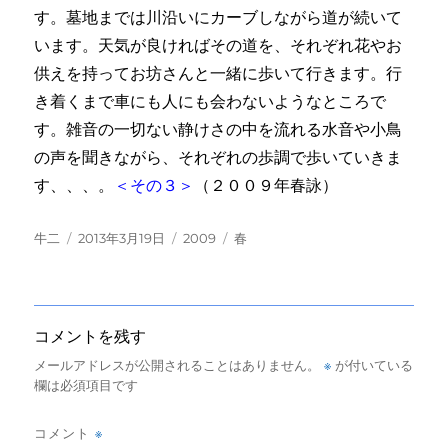
す。墓地までは川沿いにカーブしながら道が続いて
います。天気が良ければその道を、それぞれ花やお
供えを持ってお坊さんと一緒に歩いて行きます。行
き着くまで車にも人にも会わないようなところで
す。雑音の一切ない静けさの中を流れる水音や小鳥
の声を聞きながら、それぞれの歩調で歩いていきま
す、、、。
＜その３＞
（２００９年春詠）
投
投
カ
タ
牛二
2013年3月19日
2009
春
稿
稿
テ
グ
者
日:
ゴ
リ
ー
コメントを残す
※
メールアドレスが公開されることはありません。
が付いている
欄は必須項目です
※
コメント