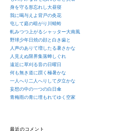
身を守る形忘れし大昼寝
我に喝与えよ背戸の灸花
屯して庭の暗がり川蜻蛉
軋みつつ上がるシャッター大南風
野球少年日焼の顔と白き歯と
人声のありて増したる暑さかな
人見えぬ限界集落蝉しぐれ
遠近に草刈る音の日曜日
何も無き道に躓く極暑かな
一人へり二人へりして夕立かな
妄想の中の一つの白日傘
青梅雨の青に埋もれてゆく空家
最近のコメント