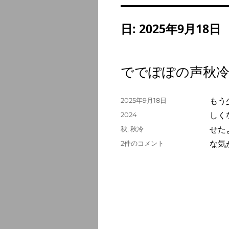
日:
2025年9月18日
ででぽぽの声秋
投
2025年9月18日
もう
稿
カ
2024
しく
日:
テ
タ
秋
,
秋冷
せた
ゴ
グ
で
2件のコメント
な気
リ
で
ー
ぽ
ぽ
の
声
秋
冷
の