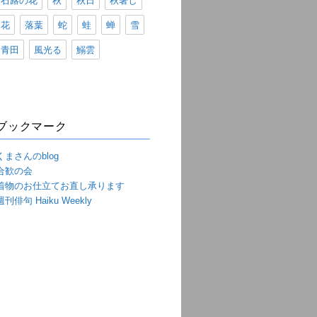
石蕗の花
秋
秋日
秋暑し
花
落葉
蛇
蛙
蝉
雪
青田
風光る
鰯雲
ブックマーク
くまさんのblog
合歓の会
着物のお仕立てお直し承ります
週刊俳句 Haiku Weekly