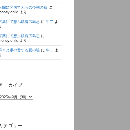
人間に区切てふもの今朝の秋
に
money.child
より
言葉にて想ふ鎮魂広島忌
に
牛二
よ
り
言葉にて想ふ鎮魂広島忌
に
money.child
より
早々と鍬の音する夏の暁
に
牛二
よ
り
アーカイブ
ア
ー
カ
イ
ブ
カテゴリー