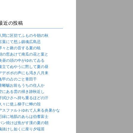
最近の投稿
人間に区切てふもの今朝の秋
言葉にて想ふ鎮魂広島忌
早々と鍬の音する夏の暁
朝の窓あけて南瓜の花と葉と
炎昼の頭の中がゆれてゐる
腹立てぬやうに黙して夏の昼
デデポポの声にも渇き八月来
亀甲の占のごと青田干
青蜥蜴お前もうちの住人か
空にある雲の掃き跡秋近し
汗拭ひさへ持ち重るほどの汗
久々に使ふ梯子に蝉の殻
アスファルトゆれて人来る炎暑かな
万緑に地肌のあらは伯耆富士
パン焼けば焦がす漢の夏の朝
魂抜けし如くに座り夕端居