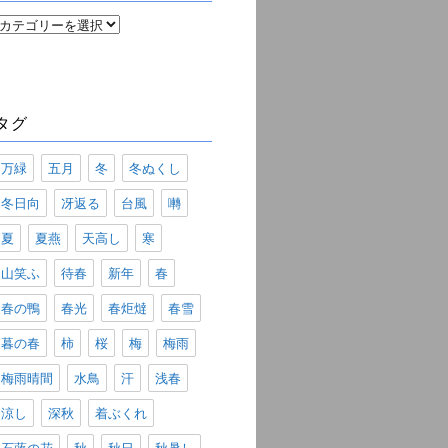
カ
テ
ゴ
リ
ー
タグ
万緑
五月
冬
冬ぬくし
冬日向
冴返る
台風
囀
夏
夏燕
天高し
寒
山笑ふ
待春
新年
春
春の鴨
春光
春炬燵
春雪
暮の春
柿
桜
梅
梅雨
梅雨晴間
水鳥
汗
浅春
涼し
深秋
着ぶくれ