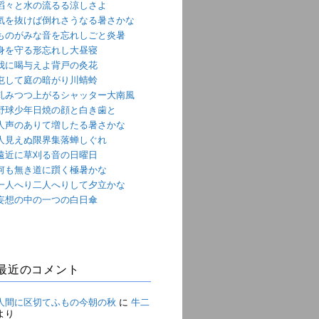
滔々と水の流るる涼しさよ
気を抜けば倒れさうなる暑さかな
ものがみな音を忘れしごと炎暑
身を守る形忘れし大昼寝
我に喝与えよ背戸の灸花
屯して庭の暗がり川蜻蛉
軋みつつ上がるシャッター大南風
野球少年日焼の顔と白き歯と
人声のありて増したる暑さかな
人見えぬ限界集落蝉しぐれ
遠近に草刈る音の日曜日
何も無き道に躓く極暑かな
一人へり二人へりして夕立かな
妄想の中の一つの白日傘
最近のコメント
人間に区切てふもの今朝の秋
に
牛二
より