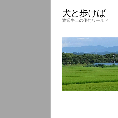
犬と歩けば
渡辺牛二の俳句ワールド