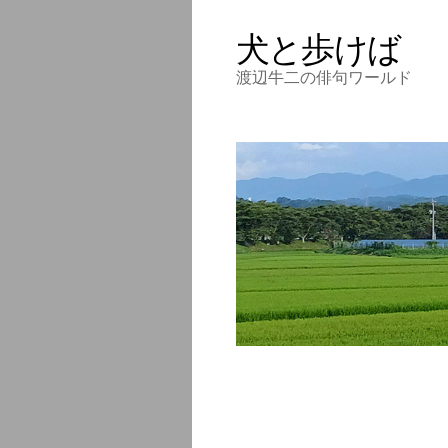
犬と歩けば
渡辺牛二の俳句ワールド