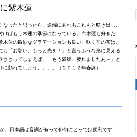
に紫木蓮
くなったと思ったら、途端にあれもこれもと咲き出し、
付けばもう木蓮の季節になっている。白木蓮も好きだ
紫木蓮の微妙なグラデーションも良い。咲く前の莟は、
にも「お願い、もっと光を！」と言うふうな形に見える
咲ききってしまえば、「もう満腹、疲れましたあ～」と
りに頽れてしまう、、、。（２０１２年春詠）
か、日本語は音訓が有って俳句にとっては便利です