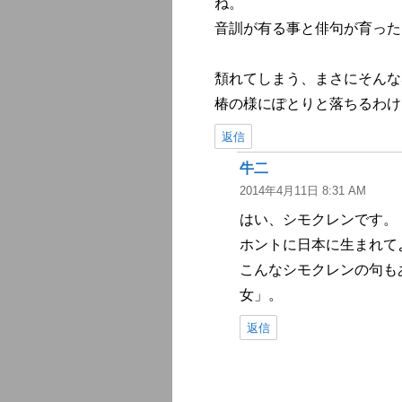
ね。
音訓が有る事と俳句が育った
頽れてしまう、まさにそんな
椿の様にぽとりと落ちるわけ
返信
牛二
よ
2014年4月11日 8:31 AM
り:
はい、シモクレンです。
ホントに日本に生まれて
こんなシモクレンの句も
女」。
返信