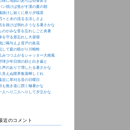
万緑に地肌のあらは伯耆富士
パン焼けば焦がす漢の夏の朝
魂抜けし如くに座り夕端居
滔々と水の流るる涼しさよ
気を抜けば倒れさうなる暑さかな
ものがみな音を忘れしごと炎暑
身を守る形忘れし大昼寝
我に喝与えよ背戸の灸花
屯して庭の暗がり川蜻蛉
軋みつつ上がるシャッター大南風
野球少年日焼の顔と白き歯と
人声のありて増したる暑さかな
人見えぬ限界集落蝉しぐれ
遠近に草刈る音の日曜日
何も無き道に躓く極暑かな
一人へり二人へりして夕立かな
最近のコメント