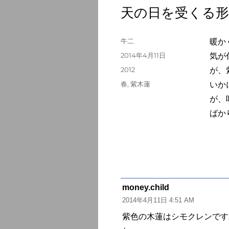
天の日を受くる形
投
牛二
暖か
稿
投
2014年4月11日
気が
者
稿
カ
2012
が、
日:
テ
タ
春
,
紫木蓮
いか
ゴ
グ
が、
リ
ー
ばか
money.child
よ
2014年4月11日 4:51 AM
り:
紫色の木蓮はシモクレンです