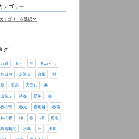
ブ
カテゴリー
カ
テ
ゴ
リ
ー
タグ
万緑
五月
冬
冬ぬくし
冬日向
冴返る
台風
囀
夏
夏燕
天高し
寒
山笑ふ
待春
新年
春
春の鴨
春光
春炬燵
春雪
暮の春
柿
桜
梅
梅雨
梅雨晴間
水鳥
汗
浅春