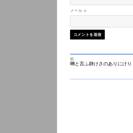
※
メール
前
投
前
囀と言ふ静けさのありにけり
の
投
次
稿
稿:
の
投
ナ
稿:
ビ
ゲ
ー