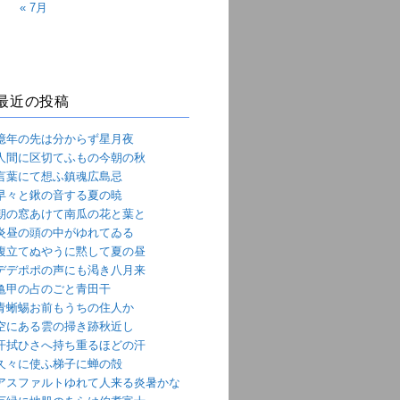
« 7月
最近の投稿
億年の先は分からず星月夜
人間に区切てふもの今朝の秋
言葉にて想ふ鎮魂広島忌
早々と鍬の音する夏の暁
朝の窓あけて南瓜の花と葉と
炎昼の頭の中がゆれてゐる
腹立てぬやうに黙して夏の昼
デデポポの声にも渇き八月来
亀甲の占のごと青田干
青蜥蜴お前もうちの住人か
空にある雲の掃き跡秋近し
汗拭ひさへ持ち重るほどの汗
久々に使ふ梯子に蝉の殻
アスファルトゆれて人来る炎暑かな