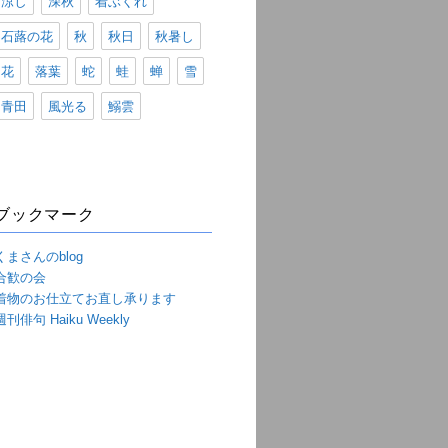
涼し
深秋
着ぶくれ
石蕗の花
秋
秋日
秋暑し
花
落葉
蛇
蛙
蝉
雪
青田
風光る
鰯雲
ブックマーク
くまさんのblog
合歓の会
着物のお仕立てお直し承ります
週刊俳句 Haiku Weekly