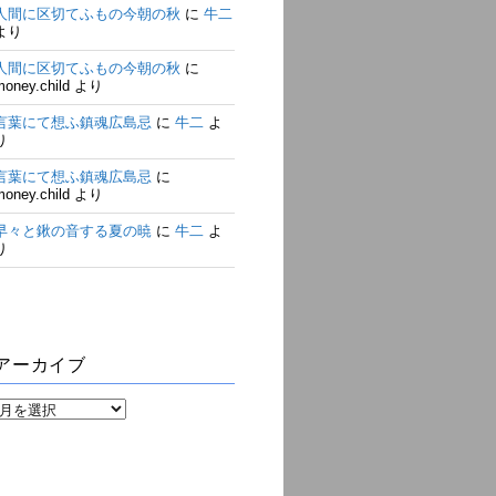
人間に区切てふもの今朝の秋
に
牛二
より
人間に区切てふもの今朝の秋
に
money.child
より
言葉にて想ふ鎮魂広島忌
に
牛二
よ
り
言葉にて想ふ鎮魂広島忌
に
money.child
より
早々と鍬の音する夏の暁
に
牛二
よ
り
アーカイブ
ア
ー
カ
イ