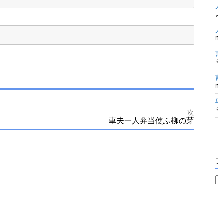
次
車夫一人弁当使ふ柳の芽