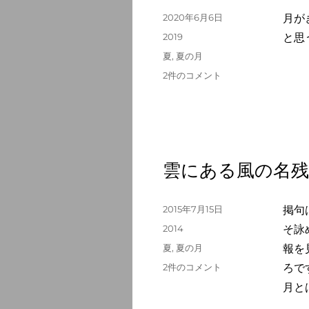
部
投
2020年6月6日
月が
屋
稿
カ
2019
と思
の
日:
テ
タ
夏
,
夏の月
窓
ゴ
グ
へ
夏
2件のコメント
リ
の
の
ー
月
夜
汽
車
は
雲にある風の名残
鉄
路
響
投
2015年7月15日
掲句
か
稿
カ
2014
そ詠
せ
日:
テ
タ
夏
,
夏の月
報を
て
ゴ
グ
へ
雲
2件のコメント
ろで
リ
の
に
ー
月と
あ