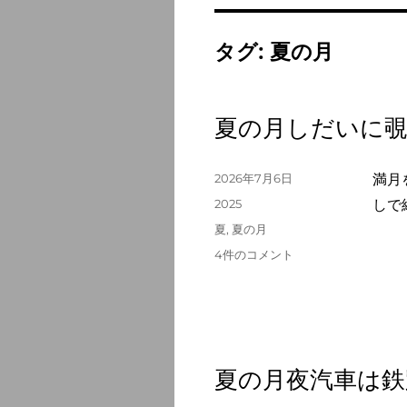
タグ:
夏の月
夏の月しだいに覗
投
2026年7月6日
満月
稿
カ
2025
しで
日:
テ
タ
夏
,
夏の月
ゴ
グ
夏
4件のコメント
リ
の
ー
月
し
だ
い
に
夏の月夜汽車は鉄
覗
く