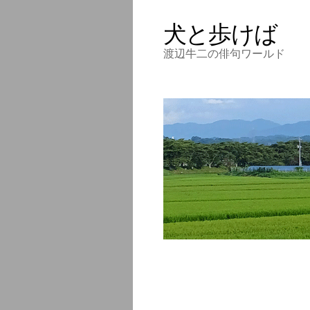
犬と歩けば
渡辺牛二の俳句ワールド