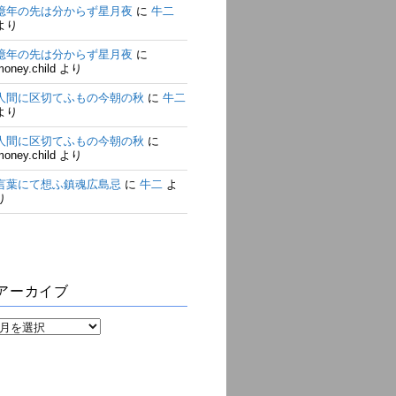
億年の先は分からず星月夜
に
牛二
より
億年の先は分からず星月夜
に
money.child
より
人間に区切てふもの今朝の秋
に
牛二
より
人間に区切てふもの今朝の秋
に
money.child
より
言葉にて想ふ鎮魂広島忌
に
牛二
よ
り
アーカイブ
ア
ー
カ
イ