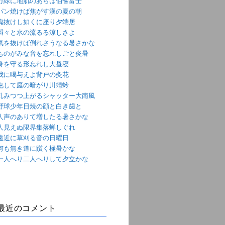
万緑に地肌のあらは伯耆富士
パン焼けば焦がす漢の夏の朝
魂抜けし如くに座り夕端居
滔々と水の流るる涼しさよ
気を抜けば倒れさうなる暑さかな
ものがみな音を忘れしごと炎暑
身を守る形忘れし大昼寝
我に喝与えよ背戸の灸花
屯して庭の暗がり川蜻蛉
軋みつつ上がるシャッター大南風
野球少年日焼の顔と白き歯と
人声のありて増したる暑さかな
人見えぬ限界集落蝉しぐれ
遠近に草刈る音の日曜日
何も無き道に躓く極暑かな
一人へり二人へりして夕立かな
最近のコメント