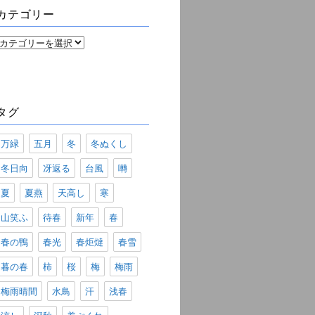
ブ
カテゴリー
カ
テ
ゴ
リ
ー
タグ
万緑
五月
冬
冬ぬくし
冬日向
冴返る
台風
囀
夏
夏燕
天高し
寒
山笑ふ
待春
新年
春
春の鴨
春光
春炬燵
春雪
暮の春
柿
桜
梅
梅雨
梅雨晴間
水鳥
汗
浅春