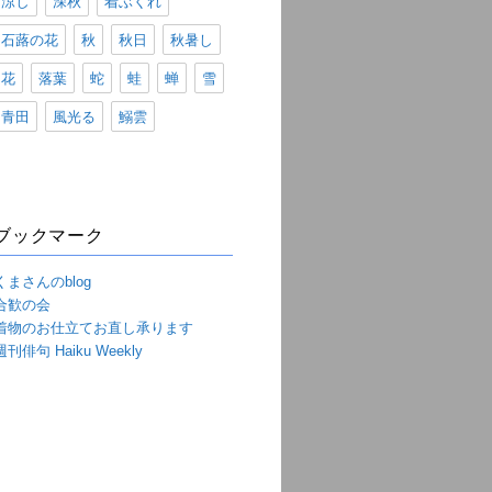
涼し
深秋
着ぶくれ
石蕗の花
秋
秋日
秋暑し
花
落葉
蛇
蛙
蝉
雪
青田
風光る
鰯雲
ブックマーク
くまさんのblog
合歓の会
着物のお仕立てお直し承ります
週刊俳句 Haiku Weekly