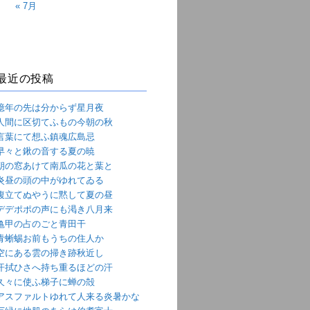
« 7月
最近の投稿
億年の先は分からず星月夜
人間に区切てふもの今朝の秋
言葉にて想ふ鎮魂広島忌
早々と鍬の音する夏の暁
朝の窓あけて南瓜の花と葉と
炎昼の頭の中がゆれてゐる
腹立てぬやうに黙して夏の昼
デデポポの声にも渇き八月来
亀甲の占のごと青田干
青蜥蜴お前もうちの住人か
空にある雲の掃き跡秋近し
汗拭ひさへ持ち重るほどの汗
久々に使ふ梯子に蝉の殻
アスファルトゆれて人来る炎暑かな