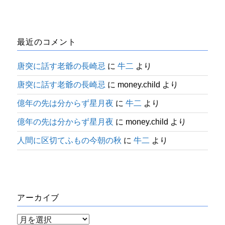
最近のコメント
唐突に話す老爺の長崎忌
に
牛二
より
唐突に話す老爺の長崎忌
に
money.child
より
億年の先は分からず星月夜
に
牛二
より
億年の先は分からず星月夜
に
money.child
より
人間に区切てふもの今朝の秋
に
牛二
より
アーカイブ
ア