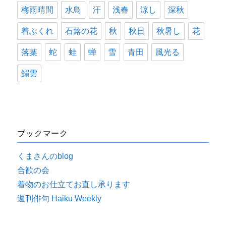
梅雨晴間
水鳥
汗
浅春
涼し
深秋
着ぶくれ
石蕗の花
秋
秋日
秋暑し
花
落葉
蛇
蛙
蝉
雪
青田
風光る
鰯雲
ブックマーク
くまさんのblog
合歓の会
着物のお仕立てお直し承ります
週刊俳句 Haiku Weekly