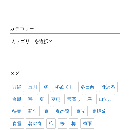
ー
カ
イ
カテゴリー
ブ
カ
テ
ゴ
リ
タグ
ー
万緑
五月
冬
冬ぬくし
冬日向
冴返る
台風
囀
夏
夏燕
天高し
寒
山笑ふ
待春
新年
春
春の鴨
春光
春炬燵
春雪
暮の春
柿
桜
梅
梅雨