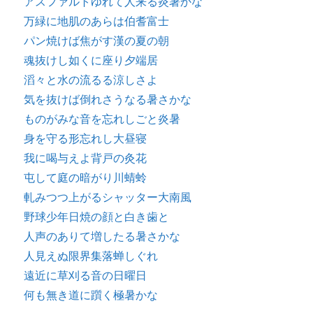
アスファルトゆれて人来る炎暑かな
万緑に地肌のあらは伯耆富士
パン焼けば焦がす漢の夏の朝
魂抜けし如くに座り夕端居
滔々と水の流るる涼しさよ
気を抜けば倒れさうなる暑さかな
ものがみな音を忘れしごと炎暑
身を守る形忘れし大昼寝
我に喝与えよ背戸の灸花
屯して庭の暗がり川蜻蛉
軋みつつ上がるシャッター大南風
野球少年日焼の顔と白き歯と
人声のありて増したる暑さかな
人見えぬ限界集落蝉しぐれ
遠近に草刈る音の日曜日
何も無き道に躓く極暑かな