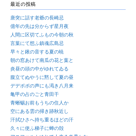
最近の投稿
唐突に話す老爺の長崎忌
億年の先は分からず星月夜
人間に区切てふもの今朝の秋
言葉にて想ふ鎮魂広島忌
早々と鍬の音する夏の暁
朝の窓あけて南瓜の花と葉と
炎昼の頭の中がゆれてゐる
腹立てぬやうに黙して夏の昼
デデポポの声にも渇き八月来
亀甲の占のごと青田干
青蜥蜴お前もうちの住人か
空にある雲の掃き跡秋近し
汗拭ひさへ持ち重るほどの汗
久々に使ふ梯子に蝉の殻