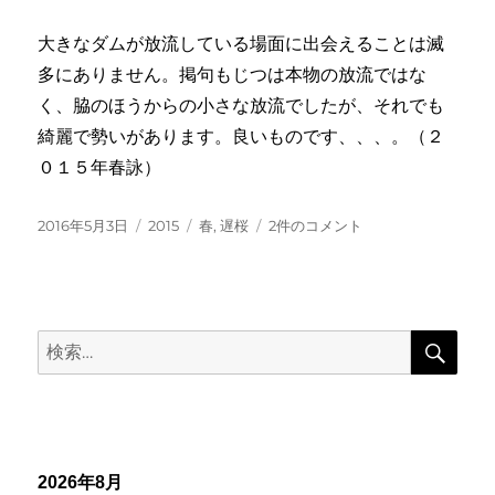
人
影
大きなダムが放流している場面に出会えることは滅
遅
多にありません。掲句もじつは本物の放流ではな
桜
へ
く、脇のほうからの小さな放流でしたが、それでも
の
綺麗で勢いがあります。良いものです、、、。（２
０１５年春詠）
投
カ
タ
堰
2016年5月3日
2015
春
,
遅桜
2件のコメント
稿
テ
グ
堤
日:
ゴ
の
リ
白
ー
き
検
水
検
索
吐
索:
き
遅
桜
へ
の
2026年8月