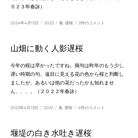
０２３年春詠）
投
カ
タ
遅
2024年4月13日
2023
春
,
遅桜
2件のコメント
稿
テ
グ
桜
日:
ゴ
ひ
リ
と
山畑に動く人影遅桜
ー
色
添
へ
今年の桜は早かったですね。掲句は昨年のもう少し
る
遅い時期の句。遠目に見える花の色から桜と判断し
山
路
ましたが、あるいは他の花だったかも知れませ
か
ん、、、。（２０２２年春詠）
な
へ
の
投
カ
タ
山
2023年4月13日
2022
春
,
遅桜
4件のコメント
稿
テ
グ
畑
日:
ゴ
に
リ
動
堰堤の白き水吐き遅桜
ー
く