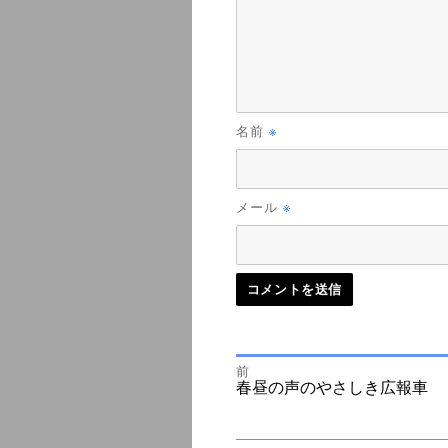
※
名前
※
メール
前
投
前
春昼の声のやさしき広報車
の
投
次
稿
稿:
の