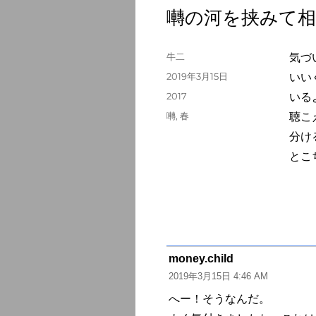
囀の河を挟みて相
投
牛二
気づ
稿
投
2019年3月15日
いい
者
稿
カ
2017
いる
日:
テ
タ
囀
,
春
聴こ
ゴ
グ
分け
リ
ー
とこ
money.child
よ
2019年3月15日 4:46 AM
り:
へー！そうなんだ。