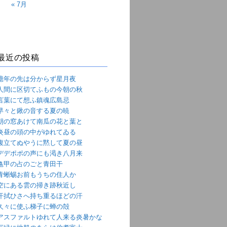
« 7月
最近の投稿
億年の先は分からず星月夜
人間に区切てふもの今朝の秋
言葉にて想ふ鎮魂広島忌
早々と鍬の音する夏の暁
朝の窓あけて南瓜の花と葉と
炎昼の頭の中がゆれてゐる
腹立てぬやうに黙して夏の昼
デデポポの声にも渇き八月来
亀甲の占のごと青田干
青蜥蜴お前もうちの住人か
空にある雲の掃き跡秋近し
汗拭ひさへ持ち重るほどの汗
久々に使ふ梯子に蝉の殻
アスファルトゆれて人来る炎暑かな