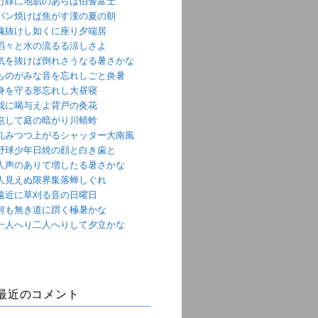
万緑に地肌のあらは伯耆富士
パン焼けば焦がす漢の夏の朝
魂抜けし如くに座り夕端居
滔々と水の流るる涼しさよ
気を抜けば倒れさうなる暑さかな
ものがみな音を忘れしごと炎暑
身を守る形忘れし大昼寝
我に喝与えよ背戸の灸花
屯して庭の暗がり川蜻蛉
軋みつつ上がるシャッター大南風
野球少年日焼の顔と白き歯と
人声のありて増したる暑さかな
人見えぬ限界集落蝉しぐれ
遠近に草刈る音の日曜日
何も無き道に躓く極暑かな
一人へり二人へりして夕立かな
最近のコメント