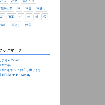
涼し
深秋
着ぶくれ
石蕗の花
秋
秋日
秋暑し
花
落葉
蛇
蛙
蝉
雪
青田
風光る
鰯雲
ブックマーク
くまさんのblog
合歓の会
着物のお仕立てお直し承ります
週刊俳句 Haiku Weekly