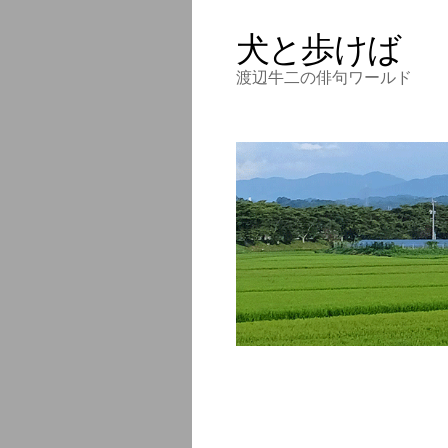
犬と歩けば
渡辺牛二の俳句ワールド