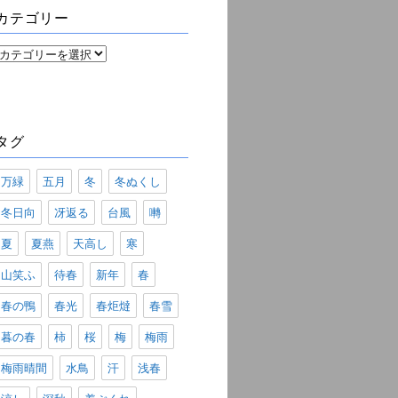
ブ
カテゴリー
カ
テ
ゴ
リ
ー
タグ
万緑
五月
冬
冬ぬくし
冬日向
冴返る
台風
囀
夏
夏燕
天高し
寒
山笑ふ
待春
新年
春
春の鴨
春光
春炬燵
春雪
暮の春
柿
桜
梅
梅雨
梅雨晴間
水鳥
汗
浅春