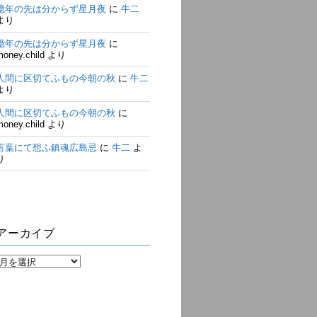
億年の先は分からず星月夜
に
牛二
より
億年の先は分からず星月夜
に
money.child
より
人間に区切てふもの今朝の秋
に
牛二
より
人間に区切てふもの今朝の秋
に
money.child
より
言葉にて想ふ鎮魂広島忌
に
牛二
よ
り
アーカイブ
ア
ー
カ
イ