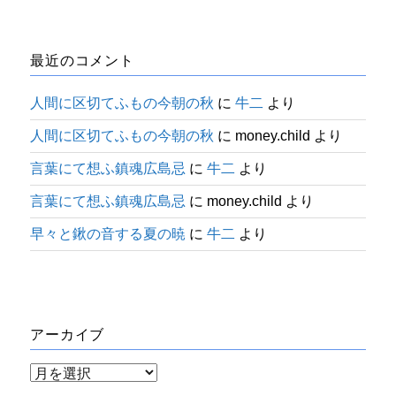
最近のコメント
人間に区切てふもの今朝の秋
に
牛二
より
人間に区切てふもの今朝の秋
に
money.child
より
言葉にて想ふ鎮魂広島忌
に
牛二
より
言葉にて想ふ鎮魂広島忌
に
money.child
より
早々と鍬の音する夏の暁
に
牛二
より
アーカイブ
ア