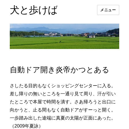
犬と歩けば
メニュー
自動ドア開き炎帝かつとある
さしたる目的もなくショッピングセンターに入る。
差し障りの無いところを一通り見て周り、汗が引い
たところで本屋で時間を潰す。さあ帰ろうと出口に
向かうと、止る間もなく自動ドアがすーっと開く。
一歩踏み出した途端に真夏の太陽が正面にあった。
（2009年夏詠）