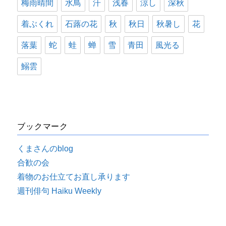
梅雨晴間
水鳥
汗
浅春
涼し
深秋
着ぶくれ
石蕗の花
秋
秋日
秋暑し
花
落葉
蛇
蛙
蝉
雪
青田
風光る
鰯雲
ブックマーク
くまさんのblog
合歓の会
着物のお仕立てお直し承ります
週刊俳句 Haiku Weekly