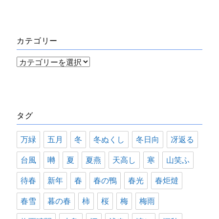
ー
カ
イ
カテゴリー
ブ
カ
テ
ゴ
リ
タグ
ー
万緑
五月
冬
冬ぬくし
冬日向
冴返る
台風
囀
夏
夏燕
天高し
寒
山笑ふ
待春
新年
春
春の鴨
春光
春炬燵
春雪
暮の春
柿
桜
梅
梅雨