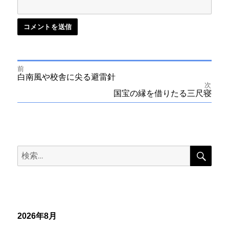
前
投
前
白南風や校舎に尖る避雷針
の
次
投
次
国宝の縁を借りたる三尺寝
稿
稿:
の
投
ナ
稿:
ビ
検
検
索
ゲ
索:
ー
シ
2026年8月
ョ