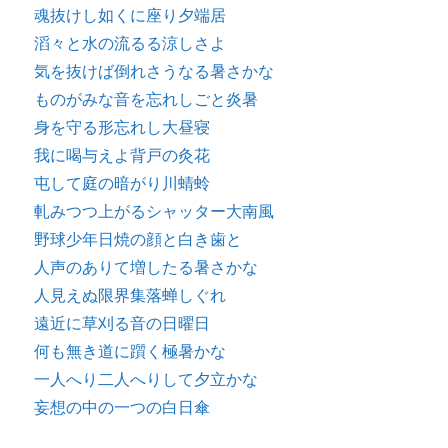
魂抜けし如くに座り夕端居
滔々と水の流るる涼しさよ
気を抜けば倒れさうなる暑さかな
ものがみな音を忘れしごと炎暑
身を守る形忘れし大昼寝
我に喝与えよ背戸の灸花
屯して庭の暗がり川蜻蛉
軋みつつ上がるシャッター大南風
野球少年日焼の顔と白き歯と
人声のありて増したる暑さかな
人見えぬ限界集落蝉しぐれ
遠近に草刈る音の日曜日
何も無き道に躓く極暑かな
一人へり二人へりして夕立かな
妄想の中の一つの白日傘