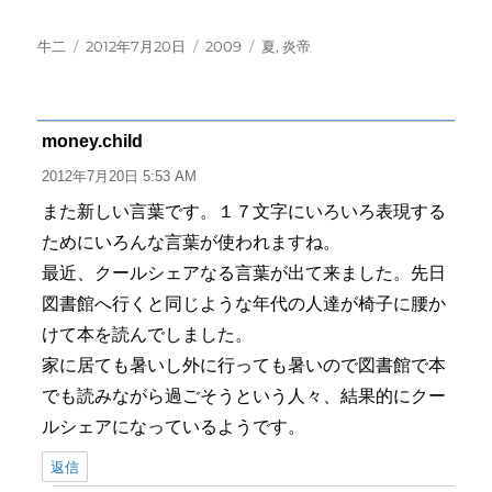
投
投
カ
タ
牛二
2012年7月20日
2009
夏
,
炎帝
稿
稿
テ
グ
者
日:
ゴ
リ
ー
money.child
よ
り:
2012年7月20日 5:53 AM
また新しい言葉です。１７文字にいろいろ表現する
ためにいろんな言葉が使われますね。
最近、クールシェアなる言葉が出て来ました。先日
図書館へ行くと同じような年代の人達が椅子に腰か
けて本を読んでしました。
家に居ても暑いし外に行っても暑いので図書館で本
でも読みながら過ごそうという人々、結果的にクー
ルシェアになっているようです。
返信