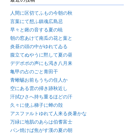
人間に区切てふもの今朝の秋
言葉にて想ふ鎮魂広島忌
早々と鍬の音する夏の暁
朝の窓あけて南瓜の花と葉と
炎昼の頭の中がゆれてゐる
腹立てぬやうに黙して夏の昼
デデポポの声にも渇き八月来
亀甲の占のごと青田干
青蜥蜴お前もうちの住人か
空にある雲の掃き跡秋近し
汗拭ひさへ持ち重るほどの汗
久々に使ふ梯子に蝉の殻
アスファルトゆれて人来る炎暑かな
万緑に地肌のあらは伯耆富士
パン焼けば焦がす漢の夏の朝