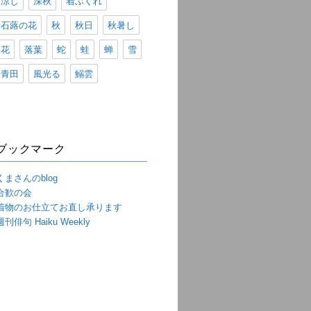
涼し
深秋
着ぶくれ
石蕗の花
秋
秋日
秋暑し
花
落葉
蛇
蛙
蝉
雪
青田
風光る
鰯雲
ブックマーク
くまさんのblog
合歓の会
着物のお仕立てお直し承ります
週刊俳句 Haiku Weekly