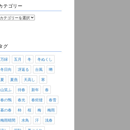
ブ
カテゴリー
カ
テ
ゴ
リ
ー
タグ
万緑
五月
冬
冬ぬくし
冬日向
冴返る
台風
囀
夏
夏燕
天高し
寒
山笑ふ
待春
新年
春
春の鴨
春光
春炬燵
春雪
暮の春
柿
桜
梅
梅雨
梅雨晴間
水鳥
汗
浅春