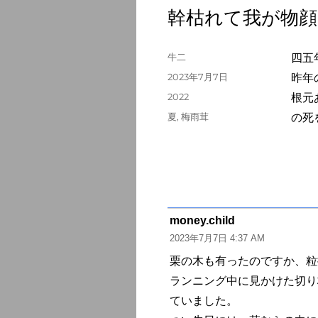
幹枯れて我が物顔
投
牛二
四五
稿
投
2023年7月7日
昨年
者
稿
カ
2022
根元
日:
テ
タ
夏
,
梅雨茸
の死
ゴ
グ
リ
ー
money.child
よ
2023年7月7日 4:37 AM
り:
栗の木も有ったのですか、粒
ランニング中に見かけた切り
ていました。