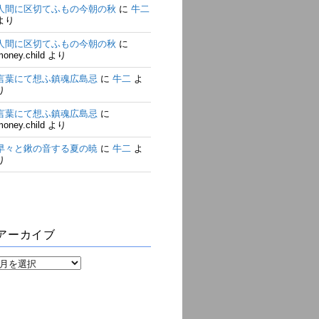
人間に区切てふもの今朝の秋
に
牛二
より
人間に区切てふもの今朝の秋
に
money.child
より
言葉にて想ふ鎮魂広島忌
に
牛二
よ
り
言葉にて想ふ鎮魂広島忌
に
money.child
より
早々と鍬の音する夏の暁
に
牛二
よ
り
アーカイブ
ア
ー
カ
イ