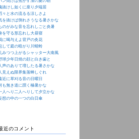
パン焼けば焦がす漢の夏の朝
魂抜けし如くに座り夕端居
滔々と水の流るる涼しさよ
気を抜けば倒れさうなる暑さかな
ものがみな音を忘れしごと炎暑
身を守る形忘れし大昼寝
我に喝与えよ背戸の灸花
屯して庭の暗がり川蜻蛉
軋みつつ上がるシャッター大南風
野球少年日焼の顔と白き歯と
人声のありて増したる暑さかな
人見えぬ限界集落蝉しぐれ
遠近に草刈る音の日曜日
何も無き道に躓く極暑かな
一人へり二人へりして夕立かな
妄想の中の一つの白日傘
最近のコメント