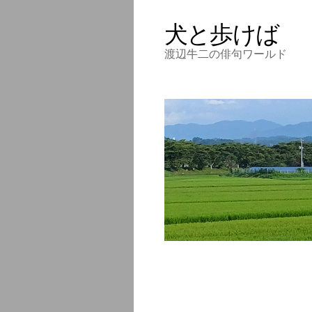
犬と歩けば
渡辺牛二の俳句ワールド