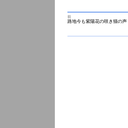
前
投
前
路地今も紫陽花の咲き猫の声
の
投
次
稿
稿:
の
投
ナ
稿:
ビ
ゲ
ー
シ
ョ
ン