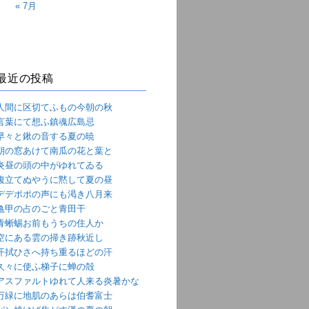
« 7月
最近の投稿
人間に区切てふもの今朝の秋
言葉にて想ふ鎮魂広島忌
早々と鍬の音する夏の暁
朝の窓あけて南瓜の花と葉と
炎昼の頭の中がゆれてゐる
腹立てぬやうに黙して夏の昼
デデポポの声にも渇き八月来
亀甲の占のごと青田干
青蜥蜴お前もうちの住人か
空にある雲の掃き跡秋近し
汗拭ひさへ持ち重るほどの汗
久々に使ふ梯子に蝉の殻
アスファルトゆれて人来る炎暑かな
万緑に地肌のあらは伯耆富士