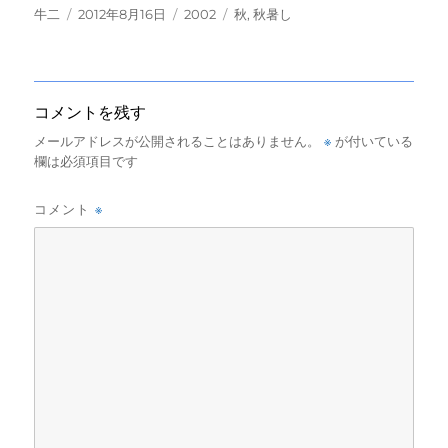
投
投
カ
タ
牛二
2012年8月16日
2002
秋
,
秋暑し
稿
稿
テ
グ
者
日:
ゴ
リ
ー
コメントを残す
※
メールアドレスが公開されることはありません。
が付いている
欄は必須項目です
※
コメント