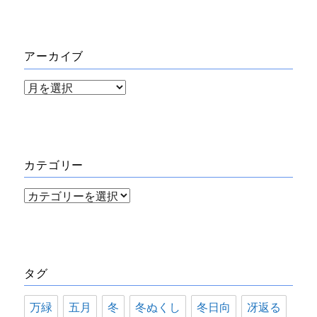
アーカイブ
ア
ー
カ
イ
カテゴリー
ブ
カ
テ
ゴ
リ
タグ
ー
万緑
五月
冬
冬ぬくし
冬日向
冴返る