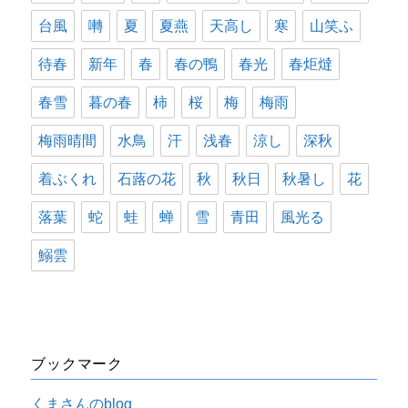
台風
囀
夏
夏燕
天高し
寒
山笑ふ
待春
新年
春
春の鴨
春光
春炬燵
春雪
暮の春
柿
桜
梅
梅雨
梅雨晴間
水鳥
汗
浅春
涼し
深秋
着ぶくれ
石蕗の花
秋
秋日
秋暑し
花
落葉
蛇
蛙
蝉
雪
青田
風光る
鰯雲
ブックマーク
くまさんのblog