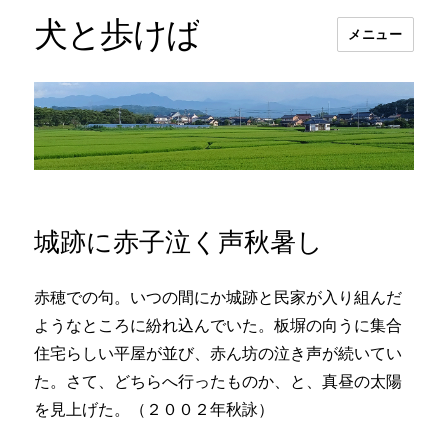
犬と歩けば
メニュー
城跡に赤子泣く声秋暑し
赤穂での句。いつの間にか城跡と民家が入り組んだ
ようなところに紛れ込んでいた。板塀の向うに集合
住宅らしい平屋が並び、赤ん坊の泣き声が続いてい
た。さて、どちらへ行ったものか、と、真昼の太陽
を見上げた。（２００２年秋詠）