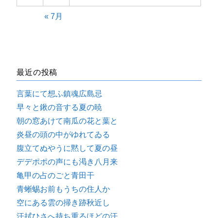
« 7月
最近の投稿
言葉にて想ふ鎮魂広島忌
早々と鍬の音する夏の暁
朝の窓あけて南瓜の花と葉と
炎昼の頭の中がゆれてゐる
腹立てぬやうに黙して夏の昼
デデポポの声にも渇き八月来
亀甲の占のごと青田干
青蜥蜴お前もうちの住人か
空にある雲の掃き跡秋近し
汗拭ひさへ持ち重るほどの汗