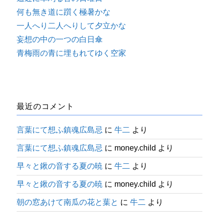
何も無き道に躓く極暑かな
一人へり二人へりして夕立かな
妄想の中の一つの白日傘
青梅雨の青に埋もれてゆく空家
最近のコメント
言葉にて想ふ鎮魂広島忌
に
牛二
より
言葉にて想ふ鎮魂広島忌
に
money.child
より
早々と鍬の音する夏の暁
に
牛二
より
早々と鍬の音する夏の暁
に
money.child
より
朝の窓あけて南瓜の花と葉と
に
牛二
より