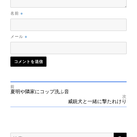
※
名前
※
メール
前
投
前
夏明や隣家にコップ洗ふ音
の
次
投
次
威銃犬と一緒に撃たれけり
稿
稿:
の
投
ナ
稿:
ビ
検
検