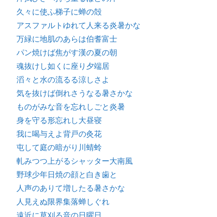
久々に使ふ梯子に蝉の殻
アスファルトゆれて人来る炎暑かな
万緑に地肌のあらは伯耆富士
パン焼けば焦がす漢の夏の朝
魂抜けし如くに座り夕端居
滔々と水の流るる涼しさよ
気を抜けば倒れさうなる暑さかな
ものがみな音を忘れしごと炎暑
身を守る形忘れし大昼寝
我に喝与えよ背戸の灸花
屯して庭の暗がり川蜻蛉
軋みつつ上がるシャッター大南風
野球少年日焼の顔と白き歯と
人声のありて増したる暑さかな
人見えぬ限界集落蝉しぐれ
遠近に草刈る音の日曜日