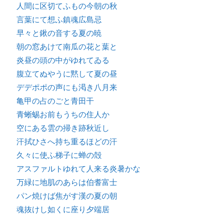
人間に区切てふもの今朝の秋
言葉にて想ふ鎮魂広島忌
早々と鍬の音する夏の暁
朝の窓あけて南瓜の花と葉と
炎昼の頭の中がゆれてゐる
腹立てぬやうに黙して夏の昼
デデポポの声にも渇き八月来
亀甲の占のごと青田干
青蜥蜴お前もうちの住人か
空にある雲の掃き跡秋近し
汗拭ひさへ持ち重るほどの汗
久々に使ふ梯子に蝉の殻
アスファルトゆれて人来る炎暑かな
万緑に地肌のあらは伯耆富士
パン焼けば焦がす漢の夏の朝
魂抜けし如くに座り夕端居