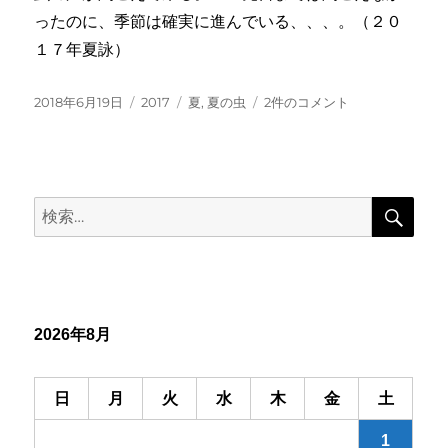
ったのに、季節は確実に進んでいる、、、。（２０
１７年夏詠）
投
カ
タ
青
2018年6月19日
2017
夏
,
夏の虫
2件のコメント
稿
テ
グ
き
日:
ゴ
野
リ
の
ー
底
検
よ
検
索
り
索:
夏
の
虫
す
だ
2026年8月
く
へ
の
日
月
火
水
木
金
土
1