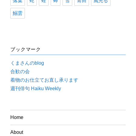
落葉
蛇
蛙
蝉
雪
青田
風光る
鰯雲
ブックマーク
くまさんのblog
合歓の会
着物のお仕立てお直し承ります
週刊俳句 Haiku Weekly
Home
About