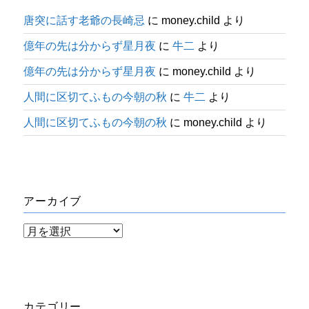
唐突に話す老爺の長崎忌
に
money.child
より
億年の先は分からず星月夜
に
牛二
より
億年の先は分からず星月夜
に
money.child
より
人間に区切てふもの今朝の秋
に
牛二
より
人間に区切てふもの今朝の秋
に
money.child
より
アーカイブ
ア
ー
カ
イ
カテゴリー
ブ