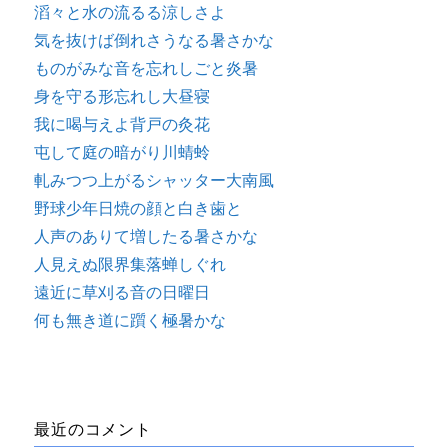
滔々と水の流るる涼しさよ
気を抜けば倒れさうなる暑さかな
ものがみな音を忘れしごと炎暑
身を守る形忘れし大昼寝
我に喝与えよ背戸の灸花
屯して庭の暗がり川蜻蛉
軋みつつ上がるシャッター大南風
野球少年日焼の顔と白き歯と
人声のありて増したる暑さかな
人見えぬ限界集落蝉しぐれ
遠近に草刈る音の日曜日
何も無き道に躓く極暑かな
最近のコメント