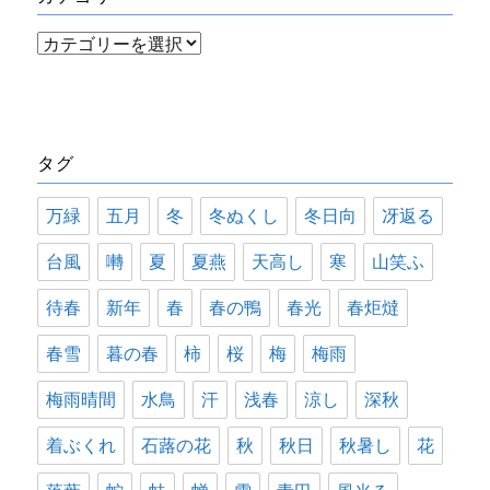
カ
テ
ゴ
リ
タグ
ー
万緑
五月
冬
冬ぬくし
冬日向
冴返る
台風
囀
夏
夏燕
天高し
寒
山笑ふ
待春
新年
春
春の鴨
春光
春炬燵
春雪
暮の春
柿
桜
梅
梅雨
梅雨晴間
水鳥
汗
浅春
涼し
深秋
着ぶくれ
石蕗の花
秋
秋日
秋暑し
花