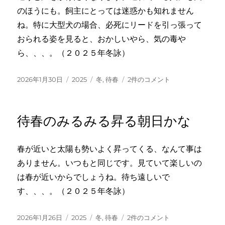
のほうにも。飼主にとっては迷惑かも知れません
ね。特に大型犬の場合、必死にリードを引っ張って
おられる姿を見ると、おかしいやら、気の毒や
ら、、、。（２０２５年冬詠）
投
カ
タ
待
2026年1月30日
2025
冬
,
待春
2件のコメント
稿
テ
グ
春
日:
ゴ
や
リ
他
待春のみるみる昇る朝日かな
ー
所
の
犬
春が近いと太陽も勢いよく昇ってくる、なんて事は
に
ありません。いつもと同じです。見ていて楽しいの
も
声
は春が近いからでしょうね。待ち遠しいで
か
す、、、。（２０２５年冬詠）
け
て
へ
投
カ
タ
待
2026年1月26日
2025
冬
,
待春
2件のコメント