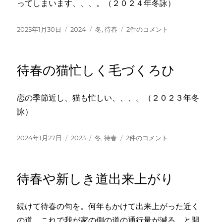
か
ってしまいます、、、。（２０２４年冬詠）
な
へ
投
カ
タ
待
2025年1月30日
2024
冬
,
待春
2件のコメント
の
稿
テ
グ
春
日:
ゴ
の
リ
心
待春の猫忙しく毛づくろひ
ー
遊
ば
せ
恋の季節近し、猫も忙しい、、、。（２０２３年冬
ゐ
詠）
る
日
差
投
カ
タ
待
2024年1月27日
2023
冬
,
待春
2件のコメント
へ
稿
テ
グ
春
の
日:
ゴ
の
リ
猫
待春や新しき道出来上がり
ー
忙
し
く
続けて待春の句を。何年もかけて出来上がった近く
毛
の道、これで我が家の側の道の通行量が減る、と開
づ