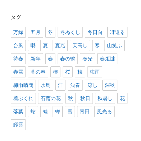
ゴ
リ
タグ
ー
万緑
五月
冬
冬ぬくし
冬日向
冴返る
台風
囀
夏
夏燕
天高し
寒
山笑ふ
待春
新年
春
春の鴨
春光
春炬燵
春雪
暮の春
柿
桜
梅
梅雨
梅雨晴間
水鳥
汗
浅春
涼し
深秋
着ぶくれ
石蕗の花
秋
秋日
秋暑し
花
落葉
蛇
蛙
蝉
雪
青田
風光る
鰯雲