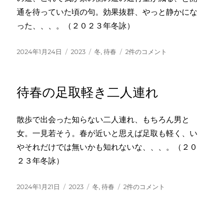
く
通を待っていた頃の句。効果抜群、やっと静かにな
ろ
った、、、。（２０２３年冬詠）
ひ
へ
の
投
カ
タ
待
2024年1月24日
2023
冬
,
待春
2件のコメント
稿
テ
グ
春
日:
ゴ
や
リ
新
待春の足取軽き二人連れ
ー
し
き
道
散歩で出会った知らない二人連れ、もちろん男と
出
女。一見若そう。春が近いと思えば足取も軽く、い
来
上
やそれだけでは無いかも知れないな、、、。（２０
が
２３年冬詠）
り
へ
の
投
カ
タ
待
2024年1月21日
2023
冬
,
待春
2件のコメント
稿
テ
グ
春
日:
ゴ
の
リ
足