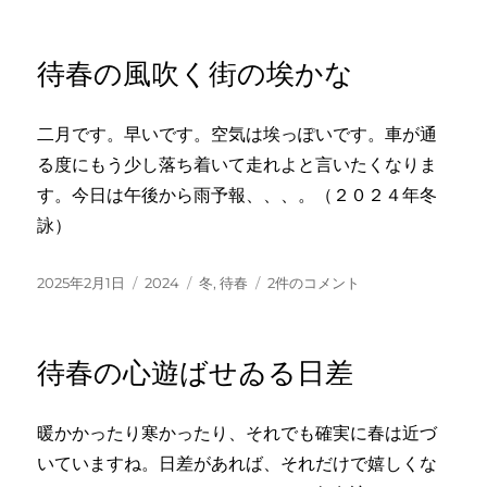
の
稿
テ
グ
春
日:
ゴ
の
リ
み
待春の風吹く街の埃かな
ー
る
み
る
二月です。早いです。空気は埃っぽいです。車が通
昇
る度にもう少し落ち着いて走れよと言いたくなりま
る
朝
す。今日は午後から雨予報、、、。（２０２４年冬
日
詠）
か
な
へ
投
カ
タ
待
2025年2月1日
2024
冬
,
待春
2件のコメント
の
稿
テ
グ
春
日:
ゴ
の
リ
風
待春の心遊ばせゐる日差
ー
吹
く
街
暖かかったり寒かったり、それでも確実に春は近づ
の
いていますね。日差があれば、それだけで嬉しくな
埃