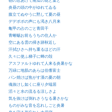
朝の窓あけて南瓜の花と葉と
炎昼の頭の中がゆれてゐる
腹立てぬやうに黙して夏の昼
デデポポの声にも渇き八月来
亀甲の占のごと青田干
青蜥蜴お前もうちの住人か
空にある雲の掃き跡秋近し
汗拭ひさへ持ち重るほどの汗
久々に使ふ梯子に蝉の殻
アスファルトゆれて人来る炎暑かな
万緑に地肌のあらは伯耆富士
パン焼けば焦がす漢の夏の朝
魂抜けし如くに座り夕端居
滔々と水の流るる涼しさよ
気を抜けば倒れさうなる暑さかな
ものがみな音を忘れしごと炎暑