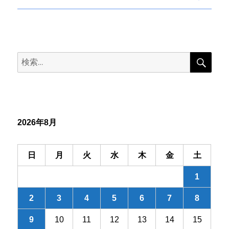
熱
次の
稿
持
ペー
つ
ジ
雨
の
戸
検
検
裏
索
ペ
へ
索:
の
ー
ジ
2026年8月
送
日
月
火
水
木
金
土
り
1
2
3
4
5
6
7
8
9
10
11
12
13
14
15