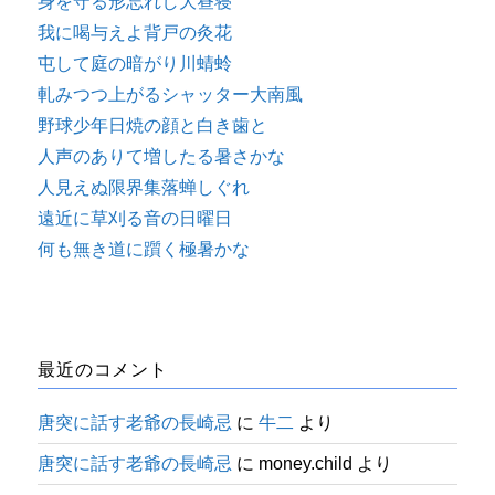
身を守る形忘れし大昼寝
我に喝与えよ背戸の灸花
屯して庭の暗がり川蜻蛉
軋みつつ上がるシャッター大南風
野球少年日焼の顔と白き歯と
人声のありて増したる暑さかな
人見えぬ限界集落蝉しぐれ
遠近に草刈る音の日曜日
何も無き道に躓く極暑かな
最近のコメント
唐突に話す老爺の長崎忌
に
牛二
より
唐突に話す老爺の長崎忌
に
money.child
より