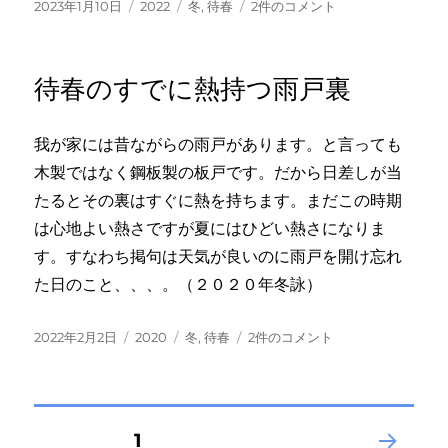
投
カ
タ
い
2023年1月10日
2022
冬
,
待春
2件のコメント
う
稿
テ
グ
そ
な
日:
ゴ
い
へ
リ
そ
の
待春のすでに熱持つ雨戸裏
ー
と
待
春
我が家には昔ながらの雨戸があります。と言っても
の
木製ではなく鋼板製の板戸です。だから日差しが当
猫
忙
たるとその裏はすぐに熱を持ちます。まだこの時期
し
は心地よい熱さですが夏にはひどい熱さになりま
き
す。すなわち掲句は天気が良いのに雨戸を開け忘れ
へ
の
た日のこと、、、。（２０２０年冬詠）
投
カ
タ
待
2022年2月2日
2020
冬
,
待春
2件のコメント
稿
テ
グ
春
日:
ゴ
の
リ
す
ー
で
投
固定ページ
1
に