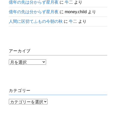
億年の先は分からず星月夜
に
牛二
より
億年の先は分からず星月夜
に
money.child
より
人間に区切てふもの今朝の秋
に
牛二
より
アーカイブ
ア
ー
カ
イ
カテゴリー
ブ
カ
テ