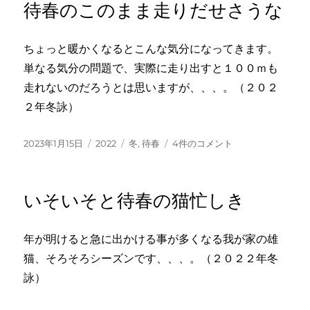
待春のこのまま走りだせさうな
ー
取
軽
き
ちょっと暖かくなるとこんな気分になってきます。
二
単なる気分の問題で、実際に走り出すと１００ｍも
人
連
走れないのだろうとは思いますが、、、。（２０２
れ
２年冬詠）
へ
の
投
カ
タ
待
2023年1月15日
2022
冬
,
待春
4件のコメント
稿
テ
グ
春
日:
ゴ
の
リ
こ
いそいそと待春の猫忙しき
ー
の
ま
ま
年が明けると急に出かける事が多くなる我が家の雄
走
猫、そろそろシーズンです、、、。（２０２２年冬
り
だ
詠）
せ
さ