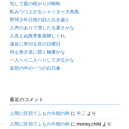
屯して庭の暗がり川蜻蛉
軋みつつ上がるシャッター大南風
野球少年日焼の顔と白き歯と
人声のありて増したる暑さかな
人見えぬ限界集落蝉しぐれ
遠近に草刈る音の日曜日
何も無き道に躓く極暑かな
一人へり二人へりして夕立かな
妄想の中の一つの白日傘
最近のコメント
人間に区切てふもの今朝の秋
に
牛二
より
人間に区切てふもの今朝の秋
に
money.child
より