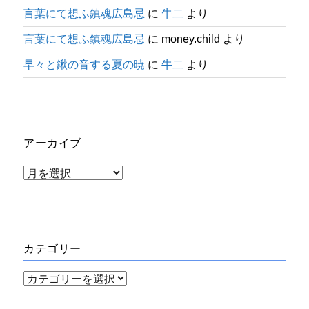
言葉にて想ふ鎮魂広島忌
に
牛二
より
言葉にて想ふ鎮魂広島忌
に
money.child
より
早々と鍬の音する夏の暁
に
牛二
より
アーカイブ
ア
ー
カ
イ
カテゴリー
ブ
カ
テ