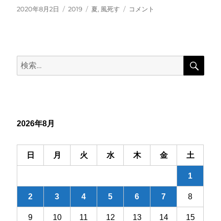
投
カ
タ
風
2020年8月2日
2019
夏
,
風死す
コメント
稿
テ
グ
死
日:
ゴ
す
リ
や
ー
火
検
葬
検
索
へ
索:
犬
の
か
ば
ね
2026年8月
連
れ
に
日
月
火
水
木
金
土
1
2
3
4
5
6
7
8
9
10
11
12
13
14
15