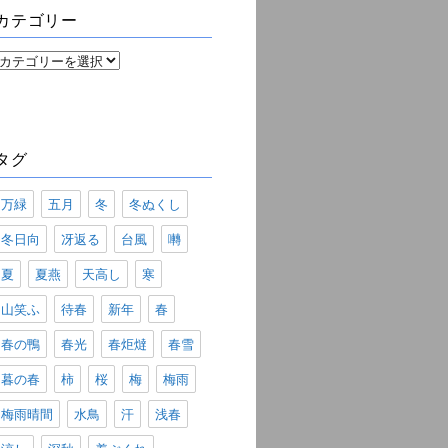
ブ
カテゴリー
カ
テ
ゴ
リ
ー
タグ
万緑
五月
冬
冬ぬくし
冬日向
冴返る
台風
囀
夏
夏燕
天高し
寒
山笑ふ
待春
新年
春
春の鴨
春光
春炬燵
春雪
暮の春
柿
桜
梅
梅雨
梅雨晴間
水鳥
汗
浅春