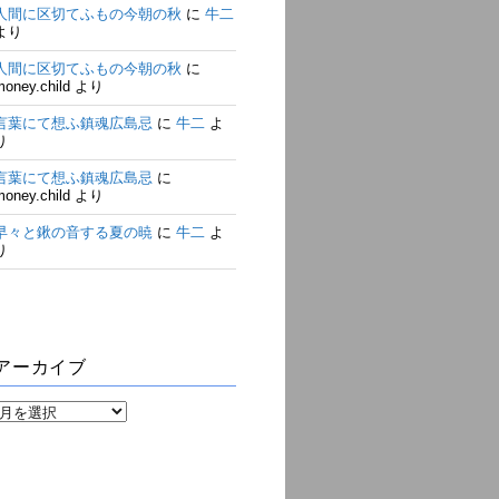
人間に区切てふもの今朝の秋
に
牛二
より
人間に区切てふもの今朝の秋
に
money.child
より
言葉にて想ふ鎮魂広島忌
に
牛二
よ
り
言葉にて想ふ鎮魂広島忌
に
money.child
より
早々と鍬の音する夏の暁
に
牛二
よ
り
アーカイブ
ア
ー
カ
イ