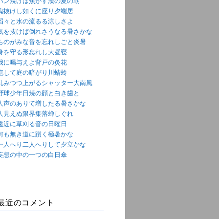
パン焼けば焦がす漢の夏の朝
魂抜けし如くに座り夕端居
滔々と水の流るる涼しさよ
気を抜けば倒れさうなる暑さかな
ものがみな音を忘れしごと炎暑
身を守る形忘れし大昼寝
我に喝与えよ背戸の灸花
屯して庭の暗がり川蜻蛉
軋みつつ上がるシャッター大南風
野球少年日焼の顔と白き歯と
人声のありて増したる暑さかな
人見えぬ限界集落蝉しぐれ
遠近に草刈る音の日曜日
何も無き道に躓く極暑かな
一人へり二人へりして夕立かな
妄想の中の一つの白日傘
最近のコメント