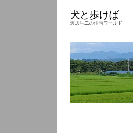
犬と歩けば
渡辺牛二の俳句ワールド