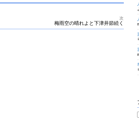
次
梅雨空の晴れよと下津井節続く