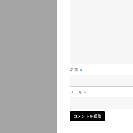
※
名前
※
メール