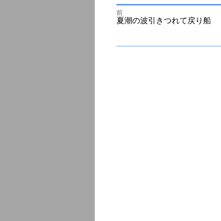
前
投
前
夏潮の波引きつれて戻り船
の
投
次
稿
稿:
の
投
ナ
稿:
ビ
ゲ
ー
シ
ョ
ン