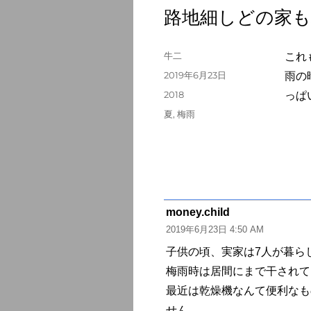
路地細しどの家
投
牛二
これ
稿
投
2019年6月23日
雨の
者
稿
カ
2018
っぱ
日:
テ
タ
夏
,
梅雨
ゴ
グ
リ
ー
money.child
よ
2019年6月23日 4:50 AM
り:
子供の頃、実家は7人が暮ら
梅雨時は居間にまで干されて
最近は乾燥機なんて便利なも
せん。