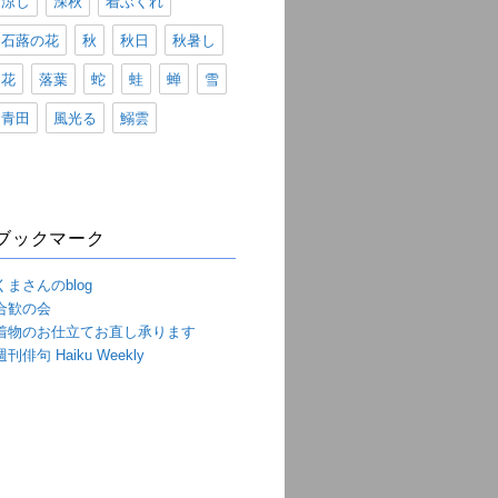
涼し
深秋
着ぶくれ
石蕗の花
秋
秋日
秋暑し
花
落葉
蛇
蛙
蝉
雪
青田
風光る
鰯雲
ブックマーク
くまさんのblog
合歓の会
着物のお仕立てお直し承ります
週刊俳句 Haiku Weekly