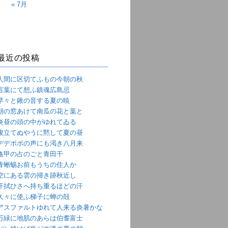
« 7月
最近の投稿
人間に区切てふもの今朝の秋
言葉にて想ふ鎮魂広島忌
早々と鍬の音する夏の暁
朝の窓あけて南瓜の花と葉と
炎昼の頭の中がゆれてゐる
腹立てぬやうに黙して夏の昼
デデポポの声にも渇き八月来
亀甲の占のごと青田干
青蜥蜴お前もうちの住人か
空にある雲の掃き跡秋近し
汗拭ひさへ持ち重るほどの汗
久々に使ふ梯子に蝉の殻
アスファルトゆれて人来る炎暑かな
万緑に地肌のあらは伯耆富士