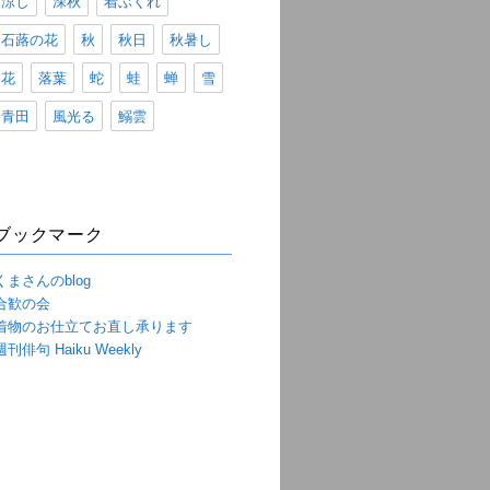
涼し
深秋
着ぶくれ
石蕗の花
秋
秋日
秋暑し
花
落葉
蛇
蛙
蝉
雪
青田
風光る
鰯雲
ブックマーク
くまさんのblog
合歓の会
着物のお仕立てお直し承ります
週刊俳句 Haiku Weekly