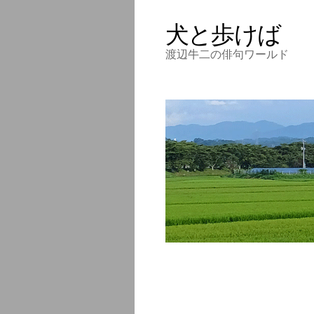
犬と歩けば
渡辺牛二の俳句ワールド