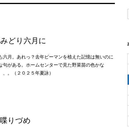
真みどり六月に
も六月。あれっ？去年ピーマンを植えた記憶は無いのに
な句がある。ホームセンターで見た野菜苗の色かな
、、。（２０２５年夏詠）
オ喋りづめ