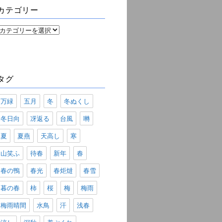
ブ
カテゴリー
カ
テ
ゴ
リ
ー
タグ
万緑
五月
冬
冬ぬくし
冬日向
冴返る
台風
囀
夏
夏燕
天高し
寒
山笑ふ
待春
新年
春
春の鴨
春光
春炬燵
春雪
暮の春
柿
桜
梅
梅雨
梅雨晴間
水鳥
汗
浅春