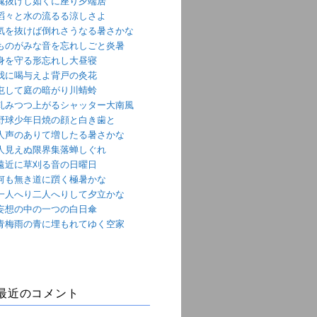
魂抜けし如くに座り夕端居
滔々と水の流るる涼しさよ
気を抜けば倒れさうなる暑さかな
ものがみな音を忘れしごと炎暑
身を守る形忘れし大昼寝
我に喝与えよ背戸の灸花
屯して庭の暗がり川蜻蛉
軋みつつ上がるシャッター大南風
野球少年日焼の顔と白き歯と
人声のありて増したる暑さかな
人見えぬ限界集落蝉しぐれ
遠近に草刈る音の日曜日
何も無き道に躓く極暑かな
一人へり二人へりして夕立かな
妄想の中の一つの白日傘
青梅雨の青に埋もれてゆく空家
最近のコメント