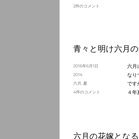
ゴ
の
グ
六
2件のコメント
リ
月
ー
の
闇
の
数々
見
青々と明け六月の
て
歩
く
投
2016年6月1日
六月
へ
稿
カ
2014
なり
の
日:
テ
タ
六月
,
夏
です
ゴ
グ
青々
4件のコメント
４年
リ
と
ー
明
け
六
月
の
六月の花嫁となる
朝