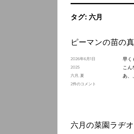
タグ:
六月
ピーマンの苗の
投
2026年6月1日
早く
稿
カ
2025
こん
日:
テ
タ
六月
,
夏
あ、
ゴ
グ
ピ
2件のコメント
リ
ー
ー
マ
ン
の
苗
の
六月の菜園ラヂ
真
み