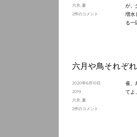
日:
テ
タ
六月
,
夏
が、
の
ゴ
グ
六
2件のコメント
増水
リ
月
ー
る一
の
孤
独
の
亀
が
六月や鳥それぞ
石
の
上
投
2020年6月10日
雀、
へ
稿
の
カ
2019
てよ
日:
テ
タ
六月
,
夏
ゴ
グ
六
2件のコメント
リ
月
ー
や
鳥
そ