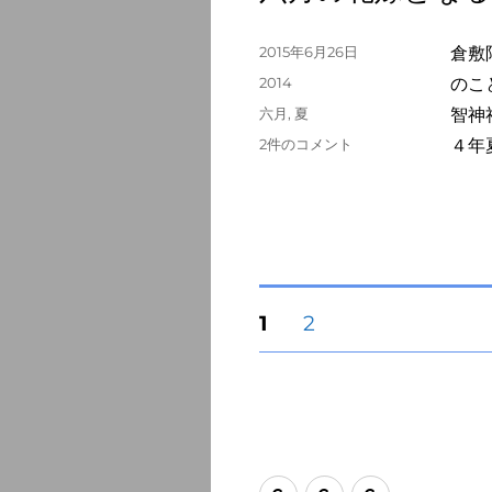
で
あ
投
2015年6月26日
倉敷
り
稿
カ
2014
のこ
へ
日:
テ
の
タ
六月
,
夏
智神
ゴ
グ
六
2件のコメント
４年
リ
月
ー
の
花
嫁
と
な
る
投
固
固
1
2
風
定
定
の
ペ
ペ
稿
中
ー
ー
へ
ジ
ジ
の
の
ペ
Home
About
Profile