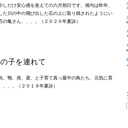
少しだけ安心感を覚えての六月朔日です。掲句は昨年、
した川の中の飛び出した石の上に取り残されたようにい
匹の亀さん、、、。（２０２０年夏詠）
れの子を連れて
烏、鴨、燕、鳶、と子育て真っ最中の鳥たち、元気に育
、、、。（２０１９年夏詠）