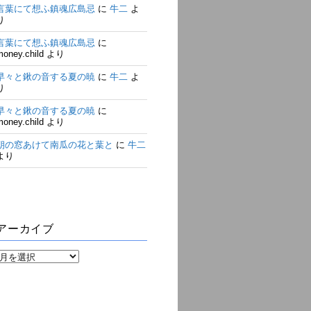
言葉にて想ふ鎮魂広島忌
に
牛二
よ
り
言葉にて想ふ鎮魂広島忌
に
money.child
より
早々と鍬の音する夏の暁
に
牛二
よ
り
早々と鍬の音する夏の暁
に
money.child
より
朝の窓あけて南瓜の花と葉と
に
牛二
より
アーカイブ
ア
ー
カ
イ