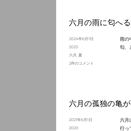
け
青
に
暮
六月の雨に匂へる
れ
た
り
投
2024年6月1日
雨の
六
稿
カ
2023
匂、
月
日:
テ
タ
六月
,
夏
は
ゴ
グ
へ
六
2件のコメント
リ
の
月
ー
の
雨
に
匂
へ
六月の孤独の亀が
る
卵
焼
投
2021年6月1日
六月
き
稿
カ
2020
行っ
へ