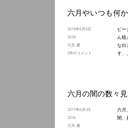
れ
ぞ
六月やいつも何
れ
の
子
投
2019年6月5日
ピー
を
稿
カ
2018
ん植
連
日:
テ
タ
六月
,
夏
な白
れ
ゴ
グ
て
六
2件のコメント
す、
リ
へ
月
ー
の
や
い
つ
も
何
六月の闇の数々見
か
の
花
投
2017年6月1日
六月
匂
稿
カ
2016
闇、
ひ
日:
テ
へ
タ
六月
,
夏