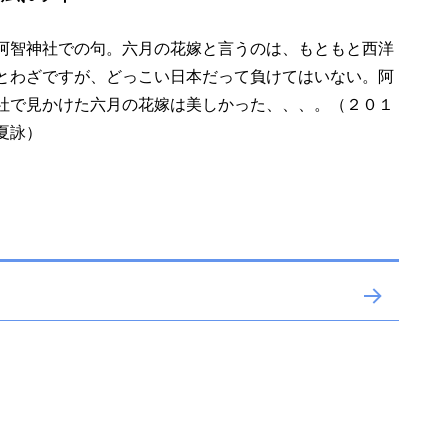
阿智神社での句。六月の花嫁と言うのは、もともと西洋
とわざですが、どっこい日本だって負けてはいない。阿
社で見かけた六月の花嫁は美しかった、、、。（２０１
夏詠）
次の
ペー
ジ