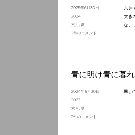
ど
投
2025年6月30日
六月
り
稿
カ
2024
大き
六
日:
テ
タ
六月
,
夏
な、
月
ゴ
グ
に
六
2件のコメント
リ
へ
月
ー
の
の
菜
園
ラ
ヂ
青に明け青に暮れ
オ
喋
り
投
2024年6月30日
早い
づ
稿
カ
2023
め
日:
テ
タ
六月
,
夏
へ
ゴ
グ
の
青
2件のコメント
リ
に
ー
明