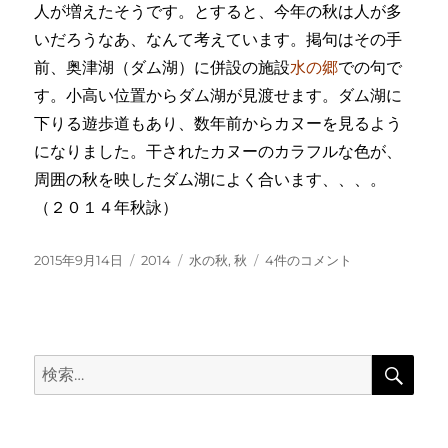
影
人が増えたそうです。とすると、今年の秋は人が多
へ
いだろうなあ、なんて考えています。掲句はその手
の
前、奥津湖（ダム湖）に併設の施設
水の郷
での句で
す。小高い位置からダム湖が見渡せます。ダム湖に
下りる遊歩道もあり、数年前からカヌーを見るよう
になりました。干されたカヌーのカラフルな色が、
周囲の秋を映したダム湖によく合います、、、。
（２０１４年秋詠）
投
カ
タ
赤
2015年9月14日
2014
水の秋
,
秋
4件のコメント
稿
テ
グ
青
日:
ゴ
の
リ
カ
ー
ヌ
検
ー
検
索
の
索:
干
さ