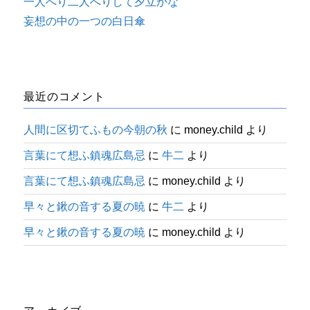
一人へり二人へりして夕立かな
妄想の中の一つの白日傘
最近のコメント
人間に区切てふもの今朝の秋
に
money.child
より
言葉にて想ふ鎮魂広島忌
に
牛二
より
言葉にて想ふ鎮魂広島忌
に
money.child
より
早々と鍬の音する夏の暁
に
牛二
より
早々と鍬の音する夏の暁
に
money.child
より