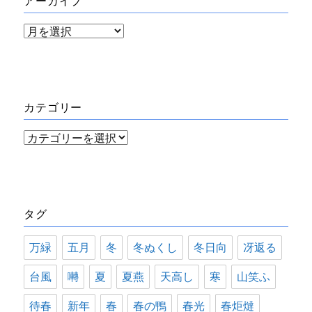
アーカイブ
ア
ー
カ
イ
カテゴリー
ブ
カ
テ
ゴ
リ
タグ
ー
万緑
五月
冬
冬ぬくし
冬日向
冴返る
台風
囀
夏
夏燕
天高し
寒
山笑ふ
待春
新年
春
春の鴨
春光
春炬燵