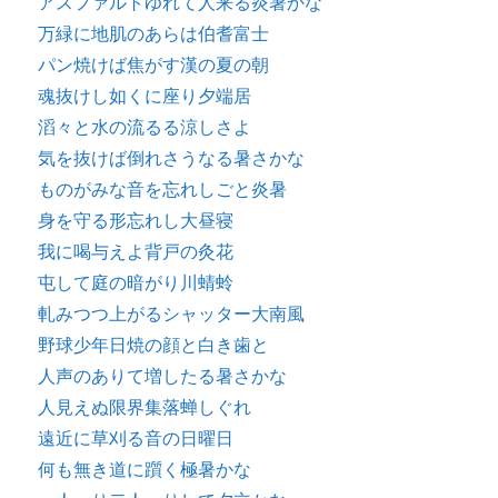
アスファルトゆれて人来る炎暑かな
万緑に地肌のあらは伯耆富士
パン焼けば焦がす漢の夏の朝
魂抜けし如くに座り夕端居
滔々と水の流るる涼しさよ
気を抜けば倒れさうなる暑さかな
ものがみな音を忘れしごと炎暑
身を守る形忘れし大昼寝
我に喝与えよ背戸の灸花
屯して庭の暗がり川蜻蛉
軋みつつ上がるシャッター大南風
野球少年日焼の顔と白き歯と
人声のありて増したる暑さかな
人見えぬ限界集落蝉しぐれ
遠近に草刈る音の日曜日
何も無き道に躓く極暑かな