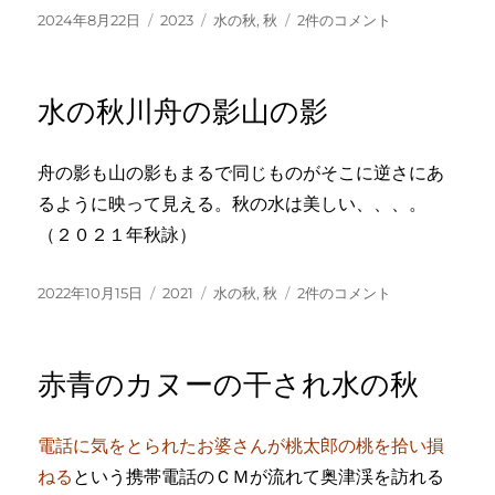
投
カ
タ
さ
2024年8月22日
2023
水の秋
,
秋
2件のコメント
稿
テ
グ
ざ
日:
ゴ
な
リ
み
水の秋川舟の影山の影
ー
の
数
の
舟の影も山の影もまるで同じものがそこに逆さにあ
き
るように映って見える。秋の水は美しい、、、。
ら
め
（２０２１年秋詠）
き
水
投
カ
タ
水
2022年10月15日
2021
水の秋
,
秋
2件のコメント
の
稿
テ
グ
の
秋
日:
ゴ
秋
へ
リ
川
の
赤青のカヌーの干され水の秋
ー
舟
の
影
電話に気をとられたお婆さんが桃太郎の桃を拾い損
山
ねる
という携帯電話のＣＭが流れて奥津渓を訪れる
の