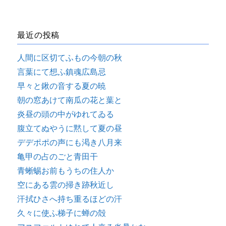
最近の投稿
人間に区切てふもの今朝の秋
言葉にて想ふ鎮魂広島忌
早々と鍬の音する夏の暁
朝の窓あけて南瓜の花と葉と
炎昼の頭の中がゆれてゐる
腹立てぬやうに黙して夏の昼
デデポポの声にも渇き八月来
亀甲の占のごと青田干
青蜥蜴お前もうちの住人か
空にある雲の掃き跡秋近し
汗拭ひさへ持ち重るほどの汗
久々に使ふ梯子に蝉の殻