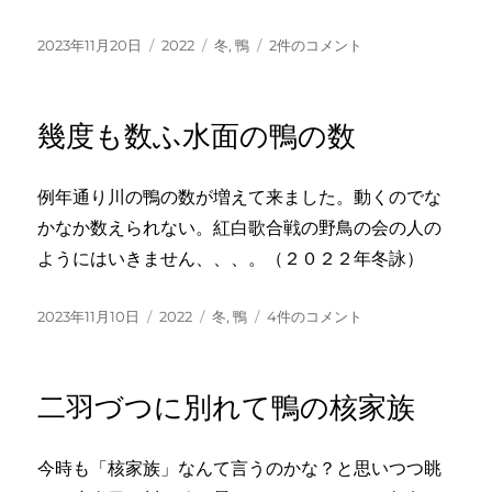
の
投
カ
タ
人
2023年11月20日
2022
冬
,
鴨
2件のコメント
稿
テ
グ
間
日:
ゴ
が
リ
来
幾度も数ふ水面の鴨の数
ー
た
ぞ
と
例年通り川の鴨の数が増えて来ました。動くのでな
鴨
かなか数えられない。紅白歌合戦の野鳥の会の人の
の
見
ようにはいきません、、、。（２０２２年冬詠）
張
役
投
カ
タ
幾
2023年11月10日
2022
冬
,
鴨
4件のコメント
へ
稿
テ
グ
度
の
日:
ゴ
も
リ
数
二羽づつに別れて鴨の核家族
ー
ふ
水
面
今時も「核家族」なんて言うのかな？と思いつつ眺
の