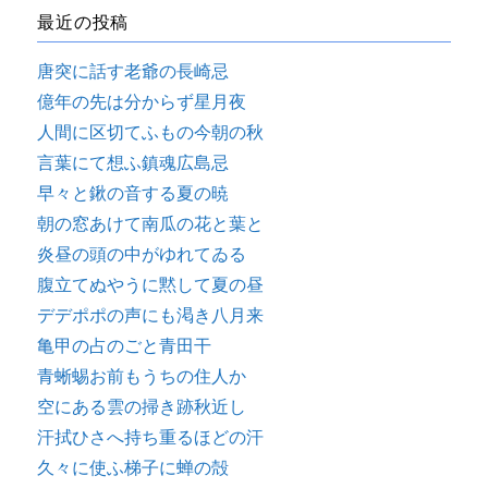
最近の投稿
唐突に話す老爺の長崎忌
億年の先は分からず星月夜
人間に区切てふもの今朝の秋
言葉にて想ふ鎮魂広島忌
早々と鍬の音する夏の暁
朝の窓あけて南瓜の花と葉と
炎昼の頭の中がゆれてゐる
腹立てぬやうに黙して夏の昼
デデポポの声にも渇き八月来
亀甲の占のごと青田干
青蜥蜴お前もうちの住人か
空にある雲の掃き跡秋近し
汗拭ひさへ持ち重るほどの汗
久々に使ふ梯子に蝉の殻