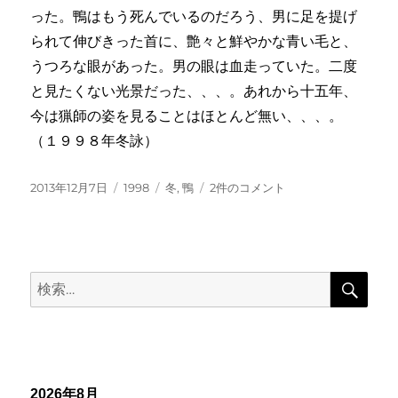
った。鴨はもう死んでいるのだろう、男に足を提げ
られて伸びきった首に、艶々と鮮やかな青い毛と、
うつろな眼があった。男の眼は血走っていた。二度
と見たくない光景だった、、、。あれから十五年、
今は猟師の姿を見ることはほとんど無い、、、。
（１９９８年冬詠）
投
カ
タ
鳥
2013年12月7日
1998
冬
,
鴨
2件のコメント
稿
テ
グ
撃
日:
ゴ
ち
リ
の
ー
ま
検
だ
検
索
目
索:
の
開
い
た
鴨
2026年8月