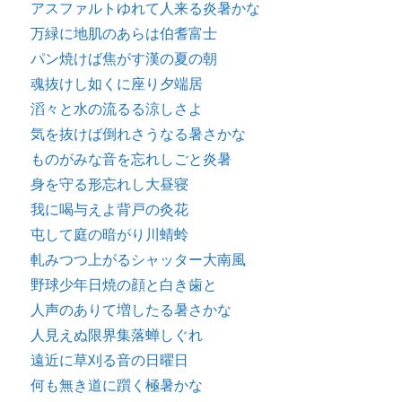
アスファルトゆれて人来る炎暑かな
万緑に地肌のあらは伯耆富士
パン焼けば焦がす漢の夏の朝
魂抜けし如くに座り夕端居
滔々と水の流るる涼しさよ
気を抜けば倒れさうなる暑さかな
ものがみな音を忘れしごと炎暑
身を守る形忘れし大昼寝
我に喝与えよ背戸の灸花
屯して庭の暗がり川蜻蛉
軋みつつ上がるシャッター大南風
野球少年日焼の顔と白き歯と
人声のありて増したる暑さかな
人見えぬ限界集落蝉しぐれ
遠近に草刈る音の日曜日
何も無き道に躓く極暑かな