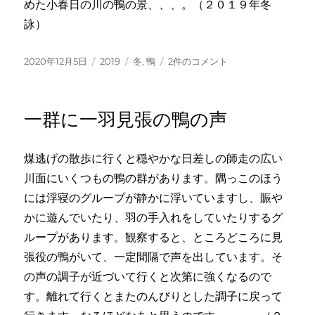
めた小春日の川の鴨の景、、、。（２０１９年冬
鴨
の
詠）
数
へ
投
カ
タ
二
2020年12月5日
2019
冬
,
鴨
2件のコメント
の
稿
テ
グ
羽
日:
ゴ
づ
リ
つ
一群に一羽見張の鴨の声
ー
に
別
れ
煤逃げの散歩に行くと穏やかな日差しの師走の広い
て
川面にいくつもの鴨の群があります。隅っこのほう
鴨
の
には浮寝のグループが静かに浮いていますし、賑や
核
かに遊んでいたり、羽の手入れをしていたりするグ
家
ループがあります。観察すると、ところどころに見
族
へ
張役の鴨がいて、一定間隔で声を出しています。そ
の
の声の調子が近づいて行くと次第に強くなるので
す。離れて行くとまたのんびりとした調子に戻って