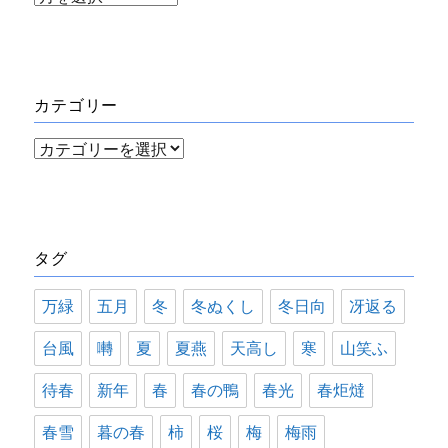
ー
カ
イ
カテゴリー
ブ
カ
テ
ゴ
リ
タグ
ー
万緑
五月
冬
冬ぬくし
冬日向
冴返る
台風
囀
夏
夏燕
天高し
寒
山笑ふ
待春
新年
春
春の鴨
春光
春炬燵
春雪
暮の春
柿
桜
梅
梅雨