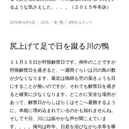
るような気さえした、、、。（２０１５年冬詠）
投
カ
タ
ひ
2016年12月4日
2015
冬
,
鴨
2件のコメント
稿
テ
グ
と
日:
ゴ
と
リ
こ
尻上げて足で日を蹴る川の鴨
ー
ろ
水
脈
１１月１５日が狩猟解禁日です。例年のことですが
の
狩猟解禁日を過ぎると、一週間ぐらいは川の鳥の数
輝
き
が少なくなります。最近は猟師も空の薬きょうも目
鴨
にすることが無いのですが、それでも解禁日を過ぎ
の
ると確実に少なくなります。どこかに安全な場所が
陣
へ
あって、解禁日からしばらくはそこへ避難するよう
の
に、本能に埋め込まれているのかも知れませんね。
そして十日、川には賑やかな声が聞こえていま
す、、、。掲句は昨年、日差を浴びながら水草を啄