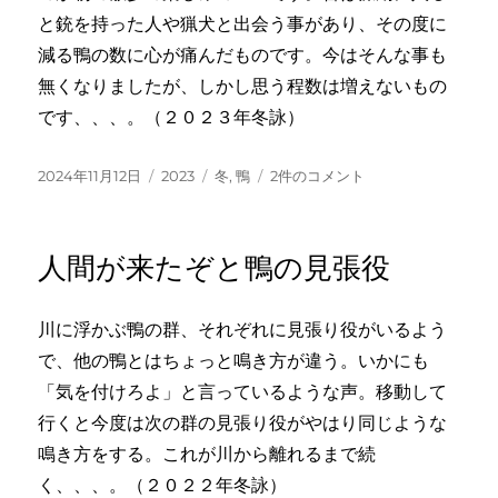
と銃を持った人や猟犬と出会う事があり、その度に
減る鴨の数に心が痛んだものです。今はそんな事も
無くなりましたが、しかし思う程数は増えないもの
です、、、。（２０２３年冬詠）
投
カ
タ
昨
2024年11月12日
2023
冬
,
鴨
2件のコメント
稿
テ
グ
日
日:
ゴ
よ
リ
り
人間が来たぞと鴨の見張役
ー
増
え
し
川に浮かぶ鴨の群、それぞれに見張り役がいるよう
川
で、他の鴨とはちょっと鳴き方が違う。いかにも
面
の
「気を付けろよ」と言っているような声。移動して
鴨
行くと今度は次の群の見張り役がやはり同じような
の
鳴き方をする。これが川から離れるまで続
数
へ
く、、、。（２０２２年冬詠）