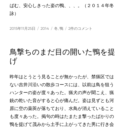
ばむ、安心しきった姿の鴨、、、。（２０１４年冬
詠）
投
カ
タ
尻
2015年11月25日
2014
冬
,
鴨
2件のコメント
稿
テ
グ
上
日:
ゴ
げ
リ
て
鳥撃ちのまだ目の開いた鴨を提
ー
足
で
げ
日
を
蹴
昨年はとうとう見ることが無かったが、禁猟区では
る
ない吉井川沿いの散歩コースには、以前は鳥を狙う
川
ハンターの姿が度々あった。猟犬の声が聞こえ、猟
の
鴨
銃の乾いた音がすると心が痛んだ。姿は見ずとも河
へ
原に空の薬莢が落ちており、水鳥が消えていること
の
も度々あった。掲句の時はたまたま撃ったばかりの
鴨を提げて茂みから土手に上がってきた男に行き会