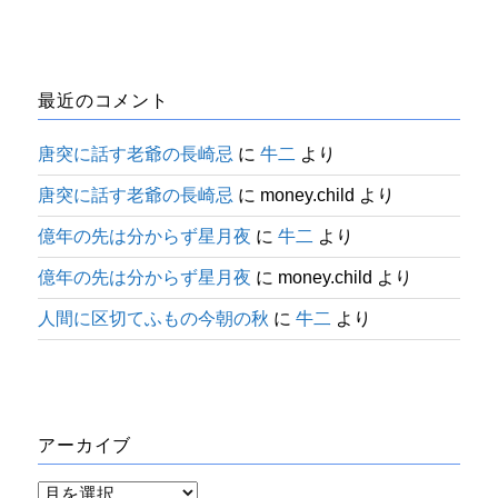
最近のコメント
唐突に話す老爺の長崎忌
に
牛二
より
唐突に話す老爺の長崎忌
に
money.child
より
億年の先は分からず星月夜
に
牛二
より
億年の先は分からず星月夜
に
money.child
より
人間に区切てふもの今朝の秋
に
牛二
より
アーカイブ
ア