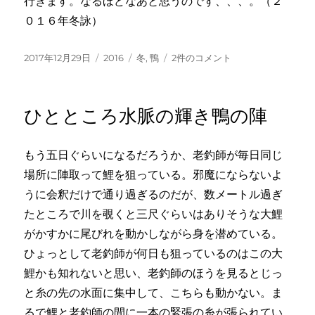
行きます。なるほどなあと思うのです、、、。（２
０１６年冬詠）
投
カ
タ
一
2017年12月29日
2016
冬
,
鴨
2件のコメント
稿
テ
グ
群
日:
ゴ
に
リ
一
ひとところ水脈の輝き鴨の陣
ー
羽
見
張
もう五日ぐらいになるだろうか、老釣師が毎日同じ
の
場所に陣取って鯉を狙っている。邪魔にならないよ
鴨
の
うに会釈だけで通り過ぎるのだが、数メートル過ぎ
声
たところで川を覗くと三尺ぐらいはありそうな大鯉
へ
がかすかに尾びれを動かしながら身を潜めている。
の
ひょっとして老釣師が何日も狙っているのはこの大
鯉かも知れないと思い、老釣師のほうを見るとじっ
と糸の先の水面に集中して、こちらも動かない。ま
るで鯉と老釣師の間に一本の緊張の糸が張られてい