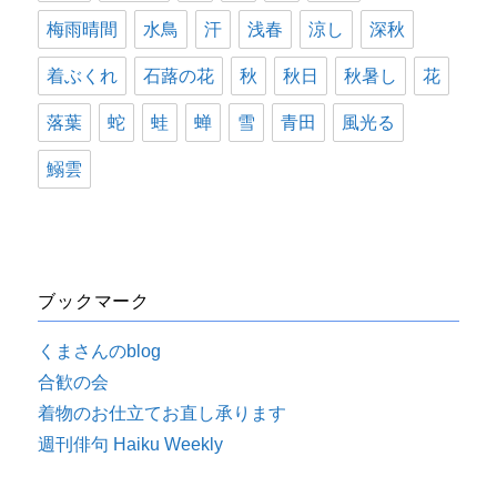
梅雨晴間
水鳥
汗
浅春
涼し
深秋
着ぶくれ
石蕗の花
秋
秋日
秋暑し
花
落葉
蛇
蛙
蝉
雪
青田
風光る
鰯雲
ブックマーク
くまさんのblog
合歓の会
着物のお仕立てお直し承ります
週刊俳句 Haiku Weekly