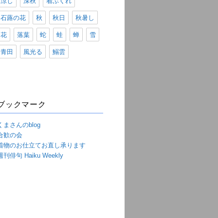
涼し
深秋
着ぶくれ
石蕗の花
秋
秋日
秋暑し
花
落葉
蛇
蛙
蝉
雪
青田
風光る
鰯雲
ブックマーク
くまさんのblog
合歓の会
着物のお仕立てお直し承ります
週刊俳句 Haiku Weekly