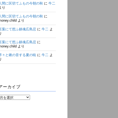
人間に区切てふもの今朝の秋
に
牛二
より
人間に区切てふもの今朝の秋
に
money.child
より
言葉にて想ふ鎮魂広島忌
に
牛二
よ
り
言葉にて想ふ鎮魂広島忌
に
money.child
より
早々と鍬の音する夏の暁
に
牛二
よ
り
アーカイブ
ア
ー
カ
イ