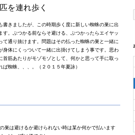
匹を連れ歩く
も書きましたが、この時期歩く度に新しい蜘蛛の巣に出
ます。ぶつかる前ならそ避ける、ぶつかったらエイヤッ
って通り抜けます。問題はその払った蜘蛛の巣と一緒に
が身体にくっついて一緒に出掛けてしまう事です。思わ
に首筋あたりがモゾモゾとして、何かと思って手に取っ
れば蜘蛛、、、。（２０１５年夏詠）
の巣は避けるか避けられない時は某か何かで払います