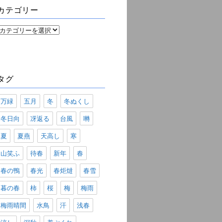
ブ
カテゴリー
カ
テ
ゴ
リ
ー
タグ
万緑
五月
冬
冬ぬくし
冬日向
冴返る
台風
囀
夏
夏燕
天高し
寒
山笑ふ
待春
新年
春
春の鴨
春光
春炬燵
春雪
暮の春
柿
桜
梅
梅雨
梅雨晴間
水鳥
汗
浅春