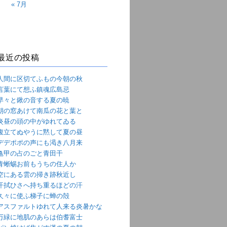
« 7月
最近の投稿
人間に区切てふもの今朝の秋
言葉にて想ふ鎮魂広島忌
早々と鍬の音する夏の暁
朝の窓あけて南瓜の花と葉と
炎昼の頭の中がゆれてゐる
腹立てぬやうに黙して夏の昼
デデポポの声にも渇き八月来
亀甲の占のごと青田干
青蜥蜴お前もうちの住人か
空にある雲の掃き跡秋近し
汗拭ひさへ持ち重るほどの汗
久々に使ふ梯子に蝉の殻
アスファルトゆれて人来る炎暑かな
万緑に地肌のあらは伯耆富士