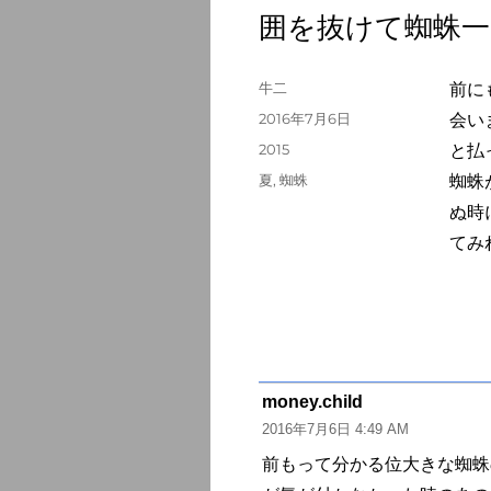
囲を抜けて蜘蛛一
投
牛二
前に
稿
投
2016年7月6日
会い
者
稿
カ
2015
と払
日:
テ
タ
夏
,
蜘蛛
蜘蛛
ゴ
グ
ぬ時
リ
ー
てみ
money.child
よ
2016年7月6日 4:49 AM
り:
前もって分かる位大きな蜘蛛