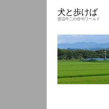
犬と歩けば
渡辺牛二の俳句ワールド