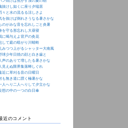
パン焼けば焦がす漢の夏の朝
魂抜けし如くに座り夕端居
滔々と水の流るる涼しさよ
気を抜けば倒れさうなる暑さかな
ものがみな音を忘れしごと炎暑
身を守る形忘れし大昼寝
我に喝与えよ背戸の灸花
屯して庭の暗がり川蜻蛉
軋みつつ上がるシャッター大南風
野球少年日焼の顔と白き歯と
人声のありて増したる暑さかな
人見えぬ限界集落蝉しぐれ
遠近に草刈る音の日曜日
何も無き道に躓く極暑かな
一人へり二人へりして夕立かな
妄想の中の一つの白日傘
最近のコメント